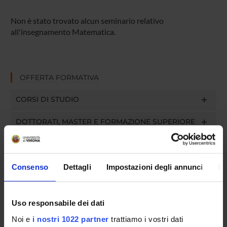
Non è stato trovato alcun seminario relativo
all'insegnamento Matematica.
OFFERTA FORMATIVA
CORSI DI STUDIO
DOTTORATI, MASTER E FORMAZIONE SUPERIORE
Contatti
Persone
Consenso
Dettagli
Impostazioni degli annunci
In
Luoghi
Calendario
Uso responsabile dei dati
Noi e
i nostri 1022 partner
trattiamo i vostri dati