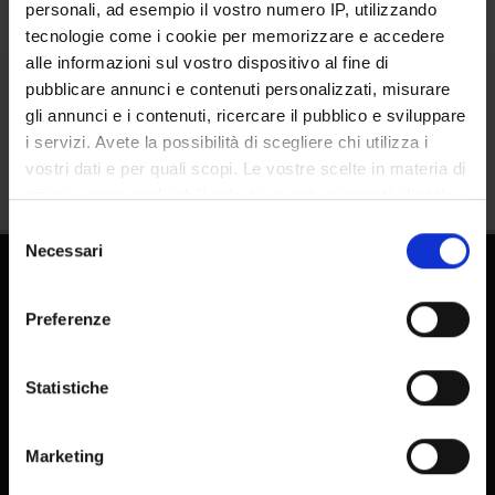
personali, ad esempio il vostro numero IP, utilizzando
tecnologie come i cookie per memorizzare e accedere
alle informazioni sul vostro dispositivo al fine di
pubblicare annunci e contenuti personalizzati, misurare
Condividi
gli annunci e i contenuti, ricercare il pubblico e sviluppare
i servizi. Avete la possibilità di scegliere chi utilizza i
vostri dati e per quali scopi. Le vostre scelte in materia di
privacy sono applicabili solo su questa proprietà digitale
in cui avete effettuato le vostre scelte. È possibile
Selezione
modificare o revocare il proprio consenso in qualsiasi
Necessari
del
momento dalla Dichiarazione sui cookie o facendo clic
consenso
sull'icona di attivazione della privacy.
Preferenze
Con il tuo consenso, vorremmo anche:
raccogliere informazioni sulla tua posizione
Statistiche
geografica, con un'approssimazione di qualche
FAQ - Domande frequenti DSE
metro,
E-learning
Marketing
Identificare il tuo dispositivo, scansionandolo
Pubblicazioni - IRIS
attivamente alla ricerca di caratteristiche specifiche