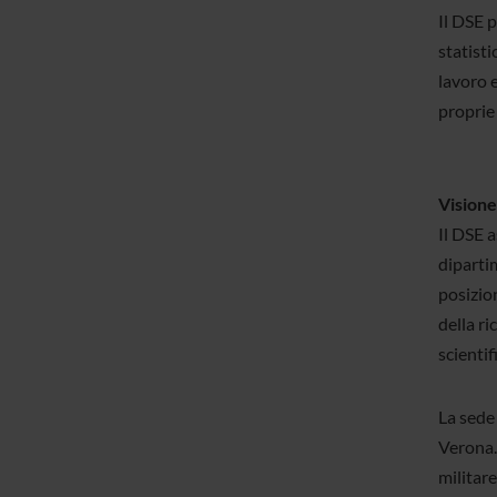
Il DSE p
statisti
lavoro e
proprie 
Visione
Il DSE 
dipartim
posizio
della ri
scientif
La sede
Verona. 
militare