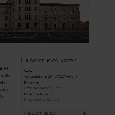
IL DIPARTIMENTO IN BREVE
ttivi
Sede
e alla
via Cantarane, 24 - 37129 Verona
pita
Direttore
Prof. Alessandro Bucciol
ancano
Direttore Vicario
co-
Prof. Roberto Ricciuti
AREE DI RICERCA