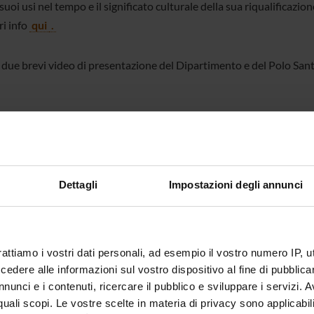
 suoi usi nel tempo e il significato culturale della sua riqualificazion
i info
qui
.
due brevi video di presentazione del Dipartimento e del Polo San
Dettagli
Impostazioni degli annunci
rattiamo i vostri dati personali, ad esempio il vostro numero IP, 
dere alle informazioni sul vostro dispositivo al fine di pubblica
nunci e i contenuti, ricercare il pubblico e sviluppare i servizi. A
r quali scopi. Le vostre scelte in materia di privacy sono applicabi