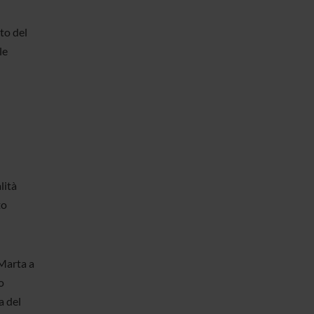
to del
le
lità
to
 Marta a
o
a del