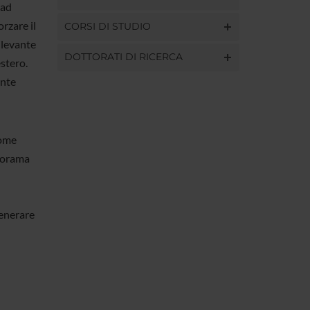
 ad
orzare il
CORSI DI STUDIO
ilevante
DOTTORATI DI RICERCA
stero.
ente
come
anorama
generare