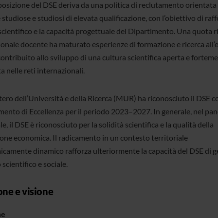
osizione del DSE deriva da una politica di reclutamento orientata
 studiose e studiosi di elevata qualificazione, con l’obiettivo di raff
scientifico e la capacità progettuale del Dipartimento. Una quota r
sonale docente ha maturato esperienze di formazione e ricerca all’e
ontribuito allo sviluppo di una cultura scientifica aperta e fortem
a nelle reti internazionali.
stero dell’Università e della Ricerca (MUR) ha riconosciuto il DSE 
mento di Eccellenza per il periodo 2023–2027. In generale, nel p
e, il DSE è riconosciuto per la solidità scientifica e la qualità della
one economica. Il radicamento in un contesto territoriale
camente dinamico rafforza ulteriormente la capacità del DSE di 
scientifico e sociale.
one e visione
ne