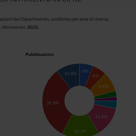
zioni del Dipartimento, suddivise per aree di ricerca.
 riferimento:
2025.
Pubblicazioni
6%
10.3%
6%
8.6%
31.9%
12.9%
16.4%