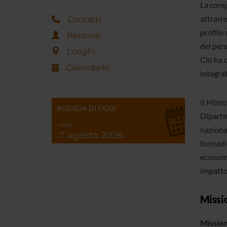
La comp
attrarre
Contatti
profilo 
Persone
del per
Luoghi
Ciò ha c
Calendario
integrat
Il Mini
AGENDA DI OGGI
Diparti
ven
nazional
7 agosto 2026
formazi
economi
impatto 
Missi
Missio