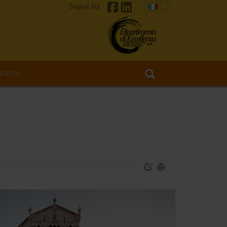
Segui su
TATTI