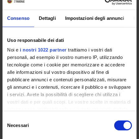
Micro-Based Behavioral Economics
Economia del benessere e delle scelte collettive
Consenso
Dettagli
Impostazioni degli annunci
In
Microeconomics
Economia industriale
Production and Organizations
Uso responsabile dei dati
Noi e
i nostri 1022 partner
trattiamo i vostri dati
Economia del benessere e delle scelte collettive
Welfare Economics
personali, ad esempio il vostro numero IP, utilizzando
tecnologie come i cookie per memorizzare e accedere
alle informazioni sul vostro dispositivo al fine di
pubblicare annunci e contenuti personalizzati, misurare
gli annunci e i contenuti, ricercare il pubblico e sviluppare
ACTIVITIES
i servizi. Avete la possibilità di scegliere chi utilizza i
vostri dati e per quali scopi. Le vostre scelte in materia di
RESEARCH AREAS
privacy sono applicabili solo su questa proprietà digitale
in cui avete effettuato le vostre scelte. È possibile
Selezione
PHD PROGRAMMES
modificare o revocare il proprio consenso in qualsiasi
Necessari
del
momento dalla Dichiarazione sui cookie o facendo clic
consenso
RESEARCH FACILITIES