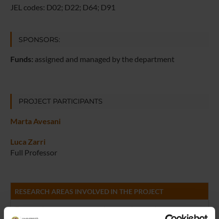
JEL codes: D02; D22; D64; D91
SPONSORS:
Funds:
assigned and managed by the department
PROJECT PARTICIPANTS
Marta Avesani
Luca Zarri
Full Professor
RESEARCH AREAS INVOLVED IN THE PROJECT
Economia comportamentale e sperimentale