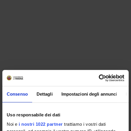
ORGANISATION
Consenso
Dettagli
Impostazioni degli annunci
In
GOVERNANCE
COMMITTEES
Uso responsabile dei dati
Noi e
i nostri 1022 partner
trattiamo i vostri dati
DEPARTMENT ADMINISTRATION OFFICES