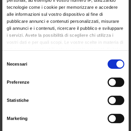
personali, ad esempio il vostro numero IP, utilizzando
STUDENT ADMINISTRATION OFFICES
tecnologie come i cookie per memorizzare e accedere
alle informazioni sul vostro dispositivo al fine di
DEPARTMENT FACILITIES
pubblicare annunci e contenuti personalizzati, misurare
gli annunci e i contenuti, ricercare il pubblico e sviluppare
RESEARCH LABORATORIES
i servizi. Avete la possibilità di scegliere chi utilizza i
vostri dati e per quali scopi. Le vostre scelte in materia di
RESEARCH CENTRES
privacy sono applicabili solo su questa proprietà digitale
in cui avete effettuato le vostre scelte. È possibile
Selezione
LIBRARIES
modificare o revocare il proprio consenso in qualsiasi
Necessari
del
momento dalla Dichiarazione sui cookie o facendo clic
SPIN OFF AND COMPANIES
consenso
sull'icona di attivazione della privacy.
Preferenze
Contacts
Con il tuo consenso, vorremmo anche:
People
raccogliere informazioni sulla tua posizione
Statistiche
Places
geografica, con un'approssimazione di qualche
metro,
Calendar
Marketing
Identificare il tuo dispositivo, scansionandolo
attivamente alla ricerca di caratteristiche specifiche