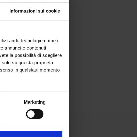
Informazioni sui cookie
utilizzando tecnologie come i
re annunci e contenuti
vete la possibilità di scegliere
li solo su questa proprietà
consenso in qualsiasi momento
alche metro,
Marketing
e specifiche (impronte
ezione dettagli
. Puoi