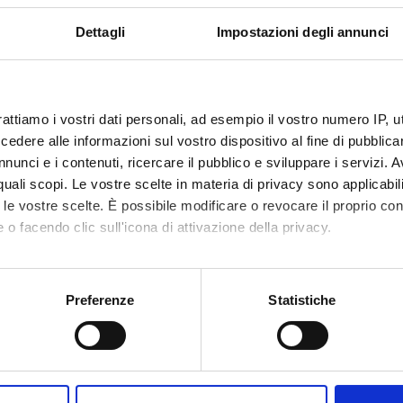
Dettagli
Impostazioni degli annunci
rattiamo i vostri dati personali, ad esempio il vostro numero IP, 
dere alle informazioni sul vostro dispositivo al fine di pubblica
nunci e i contenuti, ricercare il pubblico e sviluppare i servizi. A
r quali scopi. Le vostre scelte in materia di privacy sono applicabi
to le vostre scelte. È possibile modificare o revocare il proprio 
 o facendo clic sull'icona di attivazione della privacy.
mo anche:
oni sulla tua posizione geografica, con un'approssimazione di qu
Preferenze
Statistiche
spositivo, scansionandolo attivamente alla ricerca di caratteristich
aborati i tuoi dati personali e imposta le tue preferenze nella
s
Condividi
consenso in qualsiasi momento dalla Dichiarazione sui cookie.