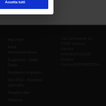
Accetta tutti
l media e per analizzare il
ostri partner che si occupano
azioni che hai fornito loro o
via Cantarane, 24
MyUnivr
37129 Verona
Area
Partita
Amministrativa
IVA01541040232
Codice
Supporto - Help
Fiscale93009870234
Desk
Problemi Impianti
Sito DSE - Accesso
riservato
Prestito libri
Missioni