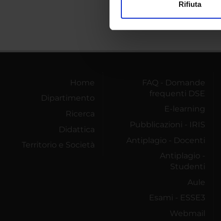
Rifiuta
Utilizziamo i cookie per perso
nostro traffico. Condividiamo 
di analisi dei dati web, pubbl
che hanno raccolto dal tuo uti
Home
FAQ - Domande
frequenti DSE
Dipartimento
E-learning
Ricerca
Pubblicazioni - IRIS
Didattica
Antiplagio - Docenti
Territorio e Società
Antiplagio -
Studenti
Aule
Esami - ESSE3
Webmail