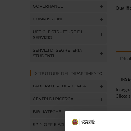
GOVERNANCE
Qualifi
COMMISSIONI
UFFICI E STRUTTURE DI
SERVIZIO
SERVIZI DI SEGRETERIA
STUDENTI
Dida
STRUTTURE DEL DIPARTIMENTO
INS
LABORATORI DI RICERCA
Insegna
Clicca s
CENTRI DI RICERCA
BIBLIOTECHE
SPIN OFF E AZIENDE