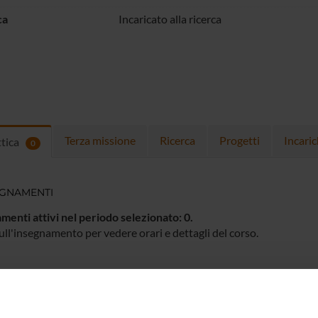
ca
Incaricato alla ricerca
Terza missione
Ricerca
Progetti
Incaric
ttica
0
EGNAMENTI
menti attivi nel periodo selezionato:
0
.
ull'insegnamento per vedere orari e dettagli del corso.