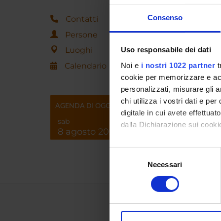
Consenso
Contatti
Persone
Luoghi
Uso responsabile dei dati
Calendario
Noi e
i nostri 1022 partner
t
cookie per memorizzare e acce
personalizzati, misurare gli an
chi utilizza i vostri dati e pe
AGENDA DI OGGI
digitale in cui avete effettua
sab
dalla Dichiarazione sui cookie
8 agosto 2026
Con il tuo consenso, vorrem
Selezione
raccogliere informazi
Necessari
del
Identificare il tuo di
consenso
digitali).
Approfondisci come vengono el
modificare o ritirare il tuo 