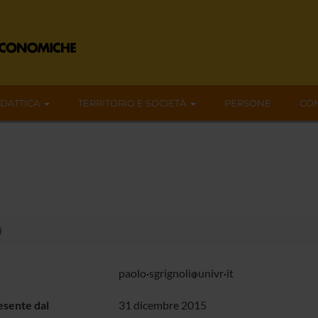
IDATTICA
TERRITORIO E SOCIETÀ
PERSONE
CON
i
paolo
sgrignoli
univr
it
sente dal
31 dicembre 2015