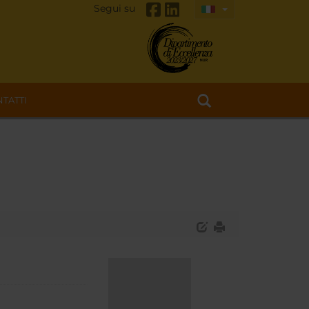
Segui su
TATTI