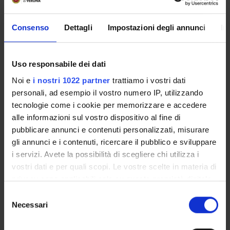
Consenso
Dettagli
Impostazioni degli annunci
In
SEDUTE E VERBALI
Uso responsabile dei dati
Noi e
i nostri 1022 partner
trattiamo i vostri dati
personali, ad esempio il vostro numero IP, utilizzando
ORGANIZZAZIONE
tecnologie come i cookie per memorizzare e accedere
GOVERNANCE
alle informazioni sul vostro dispositivo al fine di
pubblicare annunci e contenuti personalizzati, misurare
COMMISSIONI
gli annunci e i contenuti, ricercare il pubblico e sviluppare
i servizi. Avete la possibilità di scegliere chi utilizza i
UFFICI E STRUTTURE DI SERVIZIO
vostri dati e per quali scopi. Le vostre scelte in materia di
privacy sono applicabili solo su questa proprietà digitale
SERVIZI DI SEGRETERIA STUDENTI
in cui avete effettuato le vostre scelte. È possibile
Selezione
modificare o revocare il proprio consenso in qualsiasi
Necessari
del
STRUTTURE DEL DIPARTIMENTO
momento dalla Dichiarazione sui cookie o facendo clic
consenso
sull'icona di attivazione della privacy.