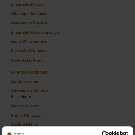
Emanuele Bracco
Giuseppe Buccheri
Alessandro Bucciol
Emanuele Maria Carluccio
Laura Chiaramonte
Riccardo D'Alberto
Michele De Mari
Lorenzo Faccincani
Guido Gazzani
Alessandro Gnoatto
Presidente
Andrea Mazzon
Marco Minozzo
Cosimo Munari
Flavio Pichler