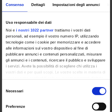
interpretation, these effects are fully absorbed once
Consenso
Dettagli
Impostazioni degli annunci
In
participants’ beliefs about relative effectiveness are
controlled for, indicating that apology-generation choices
Uso responsabile dei dati
are driven by beliefs rather than disclosure or origin per se.
Noi e
i nostri 1022 partner
trattiamo i vostri dati
personali, ad esempio il vostro numero IP, utilizzando
Overall, we show that LLMs produce apologies that are
tecnologie come i cookie per memorizzare e accedere
instrumentally effective but potentially socially fragile
alle informazioni sul vostro dispositivo al fine di
when their origin is disclosed. Rather than expanding
pubblicare annunci e contenuti personalizzati, misurare
expressive capacity, LLMs appear to reshape apology and
gli annunci e i contenuti, ricercare il pubblico e sviluppare
forgiveness outcomes by shifting beliefs about effort and
i servizi. Avete la possibilità di scegliere chi utilizza i
authenticity, thereby altering how actions are interpreted.
vostri dati e per quali scopi. Le vostre scelte in materia di
privacy sono applicabili solo su questa proprietà digitale
in cui avete effettuato le vostre scelte. È possibile
Selezione
modificare o revocare il proprio consenso in qualsiasi
Necessari
del
momento dalla Dichiarazione sui cookie o facendo clic
consenso
Referente
sull'icona di attivazione della privacy.
Maria Vittoria Levati
Preferenze