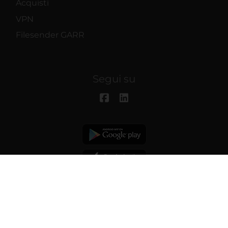
Acquisti
VPN
Filesender GARR
Segui su