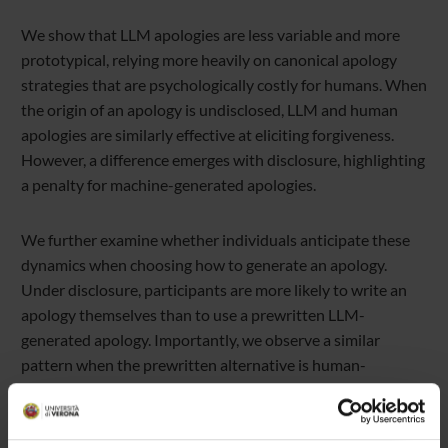
We show that LLM apologies are less variable and more
prototypical, relying more heavily on canonical apology
strategies that are psychologically costly for humans. When
the origin of an apology is undisclosed, LLM and human
apologies are similarly effective at eliciting forgiveness.
However, a difference emerges with disclosure, highlighting
a penalty for machine-generated apologies.
We further examine whether individuals anticipate these
dynamics when choosing how to generate an apology.
Under disclosure, participants are more likely to write an
apology themselves than to use a prewritten LLM-
generated apology. Importantly, we observe a similar
pattern when the prewritten alternative is human-
generated. This suggests that individuals anticipate a
penalty for using prewritten apologies per se, rather than a
penalty specific to machine origin. Consistent with this