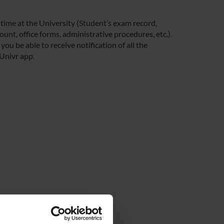
 time at the University (Student’s exam record,
unt, office forms, administrative procedures, etc.).
you be able to receive notification of all the
 Univr app.