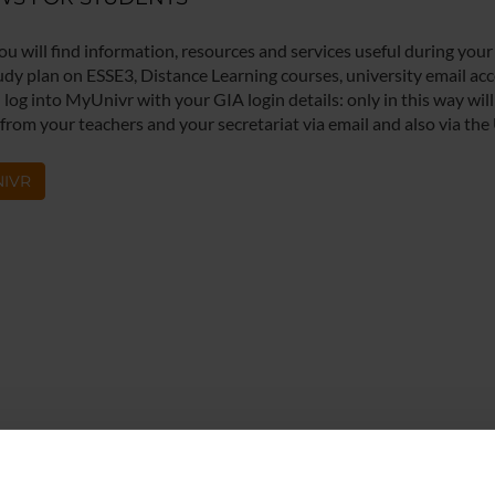
ou will find information, resources and services useful during your
udy plan on ESSE3, Distance Learning courses, university email acco
log into MyUnivr with your GIA login details: only in this way will 
 from your teachers and your secretariat via email and also via the
IVR