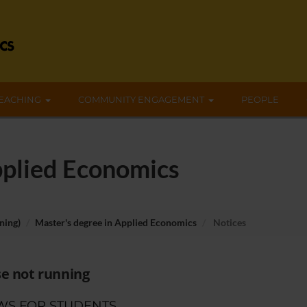
EACHING
COMMUNITY ENGAGEMENT
PEOPLE
pplied Economics
ning)
Master's degree in Applied Economics
Notices
e not running
WS FOR STUDENTS