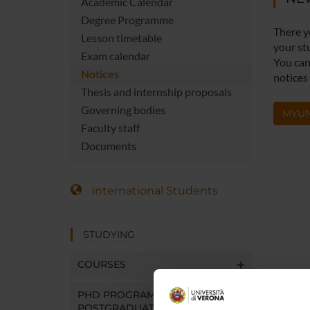
Academic Calendar
Degree Programme
There y
Lesson timetable
your st
Exam calendar
You can 
Notices
notices
Thesis and internship proposals
Governing bodies
MYUN
Faculty staff
Documents
International Students
STUDYING
COURSES
PHD PROGRAMMES AND
POSTGRADUATE TRAINING