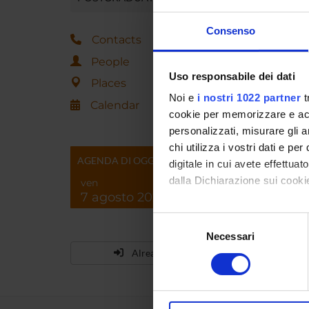
Consenso
Contacts
People
Uso responsabile dei dati
Places
Noi e
i nostri 1022 partner
t
Calendar
cookie per memorizzare e acce
personalizzati, misurare gli an
chi utilizza i vostri dati e pe
AGENDA DI OGGI
digitale in cui avete effettua
dalla Dichiarazione sui cookie
ven
7 agosto 2026
Con il tuo consenso, vorrem
Selezione
raccogliere informazi
Necessari
del
Identificare il tuo di
Already enrolled?
consenso
digitali).
Approfondisci come vengono el
modificare o ritirare il tuo 