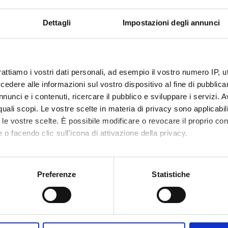
Dettagli
Impostazioni degli annunci
rattiamo i vostri dati personali, ad esempio il vostro numero IP, 
dere alle informazioni sul vostro dispositivo al fine di pubblica
nunci e i contenuti, ricercare il pubblico e sviluppare i servizi. A
r quali scopi. Le vostre scelte in materia di privacy sono applicabi
to le vostre scelte. È possibile modificare o revocare il proprio 
 o facendo clic sull'icona di attivazione della privacy.
mo anche:
oni sulla tua posizione geografica, con un'approssimazione di qu
Preferenze
Statistiche
spositivo, scansionandolo attivamente alla ricerca di caratteristich
aborati i tuoi dati personali e imposta le tue preferenze nella
s
consenso in qualsiasi momento dalla Dichiarazione sui cookie.