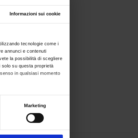
Informazioni sui cookie
utilizzando tecnologie come i
re annunci e contenuti
vete la possibilità di scegliere
li solo su questa proprietà
consenso in qualsiasi momento
alche metro,
Marketing
e specifiche (impronte
ezione dettagli
. Puoi