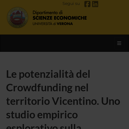
Segui su
Toggl
Le potenzialità del
Crowdfunding nel
territorio Vicentino. Uno
studio empirico
esplorativo sulla