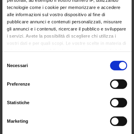
personali, ad esempio il vostro numero IP, utilizzando
STUDENT ADMINISTRATION OFFICES
tecnologie come i cookie per memorizzare e accedere
alle informazioni sul vostro dispositivo al fine di
DEPARTMENT FACILITIES
pubblicare annunci e contenuti personalizzati, misurare
gli annunci e i contenuti, ricercare il pubblico e sviluppare
RESEARCH LABORATORIES
i servizi. Avete la possibilità di scegliere chi utilizza i
vostri dati e per quali scopi. Le vostre scelte in materia di
RESEARCH CENTRES
privacy sono applicabili solo su questa proprietà digitale
in cui avete effettuato le vostre scelte. È possibile
Selezione
LIBRARIES
modificare o revocare il proprio consenso in qualsiasi
Necessari
del
momento dalla Dichiarazione sui cookie o facendo clic
SPIN OFF AND COMPANIES
consenso
sull'icona di attivazione della privacy.
Preferenze
Contacts
Con il tuo consenso, vorremmo anche:
People
raccogliere informazioni sulla tua posizione
Statistiche
Places
geografica, con un'approssimazione di qualche
metro,
Calendar
Marketing
Identificare il tuo dispositivo, scansionandolo
attivamente alla ricerca di caratteristiche specifiche