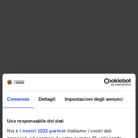
ORGANISATION
Consenso
Dettagli
Impostazioni degli annunci
In
GOVERNANCE
COMMITTEES
Uso responsabile dei dati
Noi e
i nostri 1022 partner
trattiamo i vostri dati
DEPARTMENT ADMINISTRATION OFFICES