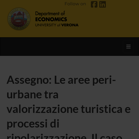
Follow on
Toggl
Assegno: Le aree peri-
urbane tra
valorizzazione turistica e
processi di
ripolarizzazione. Il caso