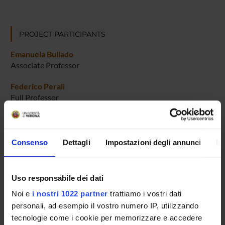
PROJECT PARTICIPANTS
Emanuela Bullado
Associate Professor
Federico Perali
Full Professor
Consenso
Dettagli
Impostazioni degli annunci
In
ACTIVITIES
RESEARCH AREAS
Uso responsabile dei dati
Noi e
i nostri 1022 partner
trattiamo i vostri dati
PHD PROGRAMMES
personali, ad esempio il vostro numero IP, utilizzando
tecnologie come i cookie per memorizzare e accedere
RESEARCH FACILITIES