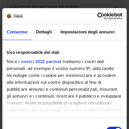
SERVIZI DI SEGRETERIA STUDENTI
STRUTTURE DEL DIPARTIMENTO
Consenso
Dettagli
Impostazioni degli annunci
In
LABORATORI DI RICERCA
CENTRI DI RICERCA
Uso responsabile dei dati
BIBLIOTECHE
Noi e
i nostri 1022 partner
trattiamo i vostri dati
personali, ad esempio il vostro numero IP, utilizzando
SPIN OFF E AZIENDE
tecnologie come i cookie per memorizzare e accedere
alle informazioni sul vostro dispositivo al fine di
Contatti
pubblicare annunci e contenuti personalizzati, misurare
Persone
gli annunci e i contenuti, ricercare il pubblico e sviluppare
i servizi. Avete la possibilità di scegliere chi utilizza i
Luoghi
vostri dati e per quali scopi. Le vostre scelte in materia di
Calendario
privacy sono applicabili solo su questa proprietà digitale
in cui avete effettuato le vostre scelte. È possibile
Selezione