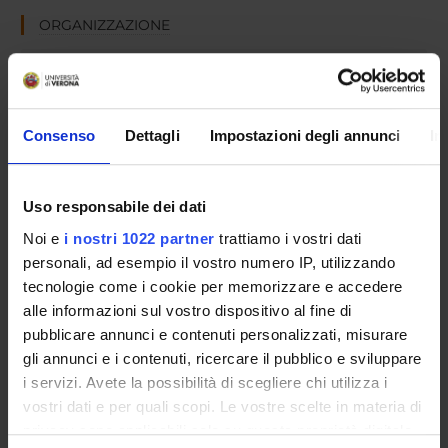
ORGANIZZAZIONE
GOVERNANCE
COMMISSIONI
Consenso
Dettagli
Impostazioni degli annunci
In
UFFICI E STRUTTURE DI SERVIZIO
SERVIZI DI SEGRETERIA STUDENTI
Uso responsabile dei dati
Noi e
i nostri 1022 partner
trattiamo i vostri dati
STRUTTURE DEL DIPARTIMENTO
personali, ad esempio il vostro numero IP, utilizzando
tecnologie come i cookie per memorizzare e accedere
LABORATORI DI RICERCA
alle informazioni sul vostro dispositivo al fine di
pubblicare annunci e contenuti personalizzati, misurare
CENTRI DI RICERCA
gli annunci e i contenuti, ricercare il pubblico e sviluppare
BIBLIOTECHE
i servizi. Avete la possibilità di scegliere chi utilizza i
vostri dati e per quali scopi. Le vostre scelte in materia di
SPIN OFF E AZIENDE
privacy sono applicabili solo su questa proprietà digitale