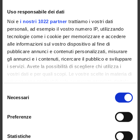
Uso responsabile dei dati
LABORATORI DI RICERCA
Noi e
i nostri 1022 partner
trattiamo i vostri dati
CENTRI DI RICERCA
personali, ad esempio il vostro numero IP, utilizzando
tecnologie come i cookie per memorizzare e accedere
BIBLIOTECHE
alle informazioni sul vostro dispositivo al fine di
pubblicare annunci e contenuti personalizzati, misurare
SPIN OFF E AZIENDE
gli annunci e i contenuti, ricercare il pubblico e sviluppare
i servizi. Avete la possibilità di scegliere chi utilizza i
Contatti
vostri dati e per quali scopi. Le vostre scelte in materia di
Persone
privacy sono applicabili solo su questa proprietà digitale
in cui avete effettuato le vostre scelte. È possibile
Luoghi
Selezione
modificare o revocare il proprio consenso in qualsiasi
Necessari
del
Calendario
momento dalla Dichiarazione sui cookie o facendo clic
consenso
sull'icona di attivazione della privacy.
Preferenze
Con il tuo consenso, vorremmo anche:
raccogliere informazioni sulla tua posizione
Statistiche