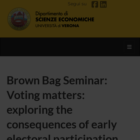
Segui su
Toggl
Brown Bag Seminar:
Voting matters:
exploring the
consequences of early
electoral participation