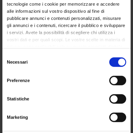
19 gennaio 2026
tecnologie come i cookie per memorizzare e accedere
alle informazioni sul vostro dispositivo al fine di
pubblicare annunci e contenuti personalizzati, misurare
gli annunci e i contenuti, ricercare il pubblico e sviluppare
i servizi. Avete la possibilità di scegliere chi utilizza i
OFFERTA FORMATIVA
vostri dati e per quali scopi. Le vostre scelte in materia di
privacy sono applicabili solo su questa proprietà digitale
CORSI DI STUDIO
in cui avete effettuato le vostre scelte. È possibile
Selezione
DOTTORATI, MASTER E FORMAZIONE SUPERIORE
modificare o revocare il proprio consenso in qualsiasi
Necessari
del
momento dalla Dichiarazione sui cookie o facendo clic
consenso
Contatti
sull'icona di attivazione della privacy.
Preferenze
Persone
Con il tuo consenso, vorremmo anche:
Luoghi
raccogliere informazioni sulla tua posizione
Statistiche
Calendario
geografica, con un'approssimazione di qualche
metro,
Marketing
Identificare il tuo dispositivo, scansionandolo
attivamente alla ricerca di caratteristiche specifiche