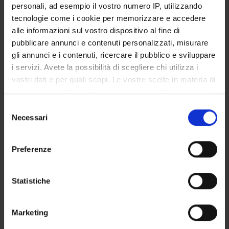
personali, ad esempio il vostro numero IP, utilizzando
SERVIZI DI SEGRETERIA STUDENTI
tecnologie come i cookie per memorizzare e accedere
alle informazioni sul vostro dispositivo al fine di
STRUTTURE DEL DIPARTIMENTO
pubblicare annunci e contenuti personalizzati, misurare
gli annunci e i contenuti, ricercare il pubblico e sviluppare
LABORATORI DI RICERCA
i servizi. Avete la possibilità di scegliere chi utilizza i
vostri dati e per quali scopi. Le vostre scelte in materia di
CENTRI DI RICERCA
privacy sono applicabili solo su questa proprietà digitale
BIBLIOTECHE
in cui avete effettuato le vostre scelte. È possibile
Selezione
modificare o revocare il proprio consenso in qualsiasi
Necessari
del
SPIN OFF E AZIENDE
momento dalla Dichiarazione sui cookie o facendo clic
consenso
sull'icona di attivazione della privacy.
Preferenze
Contatti
Con il tuo consenso, vorremmo anche:
Persone
raccogliere informazioni sulla tua posizione
Statistiche
Luoghi
geografica, con un'approssimazione di qualche
Calendario
metro,
Marketing
Identificare il tuo dispositivo, scansionandolo
attivamente alla ricerca di caratteristiche specifiche