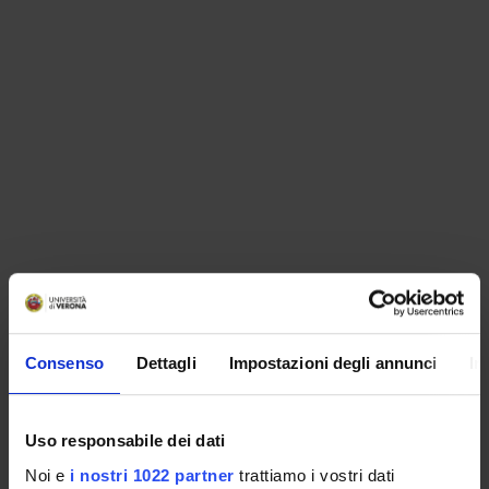
ORGANIZZAZIONE
Consenso
Dettagli
Impostazioni degli annunci
In
GOVERNANCE
COMMISSIONI
Uso responsabile dei dati
UFFICI E STRUTTURE DI SERVIZIO
Noi e
i nostri 1022 partner
trattiamo i vostri dati