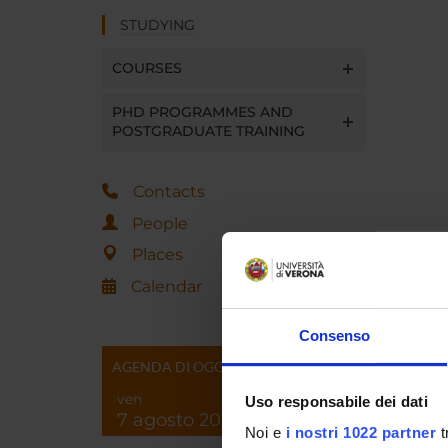
STUDYING
COURSES
PHD PROGRAMMES AND
POSTGRADUATE TRAINING
Contacts
People
Places
Calendar
Consenso
AGENDA DI OGGI
ven
Uso responsabile dei dati
7 agosto 2026
Noi e
i nostri 1022 partner
t