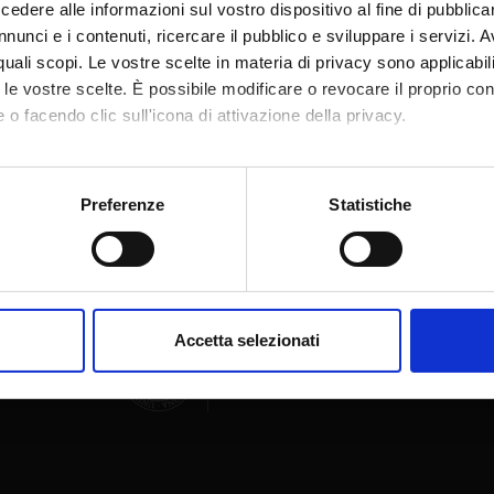
dere alle informazioni sul vostro dispositivo al fine di pubblica
nunci e i contenuti, ricercare il pubblico e sviluppare i servizi. A
r quali scopi. Le vostre scelte in materia di privacy sono applicabi
to le vostre scelte. È possibile modificare o revocare il proprio 
 o facendo clic sull'icona di attivazione della privacy.
Share
mo anche:
oni sulla tua posizione geografica, con un'approssimazione di qu
Preferenze
Statistiche
spositivo, scansionandolo attivamente alla ricerca di caratteristich
aborati i tuoi dati personali e imposta le tue preferenze nella
s
consenso in qualsiasi momento dalla Dichiarazione sui cookie.
Accetta selezionati
nalizzare contenuti ed annunci, per fornire funzionalità dei socia
inoltre informazioni sul modo in cui utilizzi il nostro sito con i n
icità e social media, i quali potrebbero combinarle con altre inform
lizzo dei loro servizi.