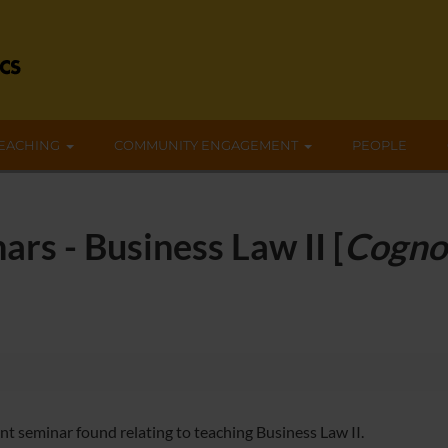
EACHING
COMMUNITY ENGAGEMENT
PEOPLE
rs - Business Law II [
Cogno
nt seminar found relating to teaching Business Law II.