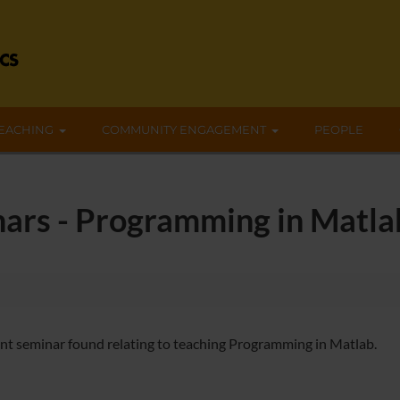
EACHING
COMMUNITY ENGAGEMENT
PEOPLE
nars - Programming in Matla
nt seminar found relating to teaching Programming in Matlab.