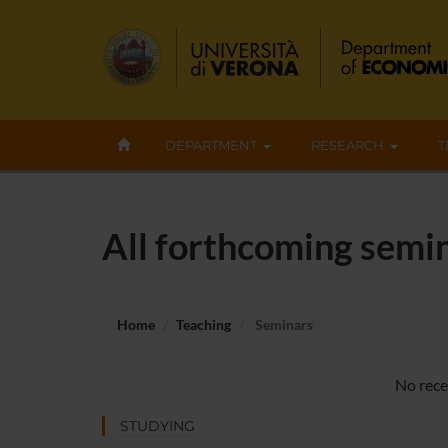
DEPARTMENT
RESEARCH
T
All forthcoming semi
Home
Teaching
Seminars
No rece
STUDYING