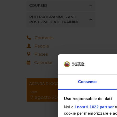
COURSES
PHD PROGRAMMES AND
POSTGRADUATE TRAINING
Contacts
People
Places
Calendar
Consenso
AGENDA DI OGGI
ven
7 agosto 2026
Uso responsabile dei dati
Noi e
i nostri 1022 partner
t
cookie per memorizzare e acce