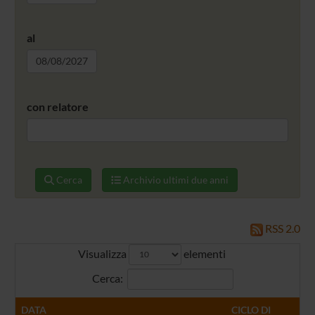
al
con relatore
Cerca
Archivio ultimi due anni
RSS 2.0
Visualizza
elementi
Cerca:
DATA
CICLO DI