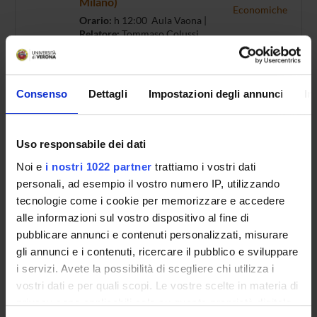
Milano)
Economiche
Orario:
h 12:00 Aula Vaona |
Relatore:
Tommaso Colussi
(Università Cattolica di Milano)
05/11/26
Francesco Ravazzolo
Seminari del
Dipartimento
(Università di Bolzano)
Consenso
Dettagli
Impostazioni degli annunci
In
di Scienze
Orario:
h 12:00 Aula Vaona |
Economiche
Relatore:
Francesco Ravazzolo
(Università di Bolzano)
Uso responsabile dei dati
Noi e
i nostri 1022 partner
trattiamo i vostri dati
19/11/26
Mario Macis (Johns Hopkins
Seminari del
Dipartimento
University Carey Business
personali, ad esempio il vostro numero IP, utilizzando
di Scienze
School)
tecnologie come i cookie per memorizzare e accedere
Economiche
Orario:
h 12:00 Aula Vaona |
alle informazioni sul vostro dispositivo al fine di
Relatore:
Mario Macis
(Johns
pubblicare annunci e contenuti personalizzati, misurare
Hopkins University Carey
gli annunci e i contenuti, ricercare il pubblico e sviluppare
Business School)
i servizi. Avete la possibilità di scegliere chi utilizza i
vostri dati e per quali scopi. Le vostre scelte in materia di
26/11/26
Joanna Kopinska (Sapienza
Seminari del
Dipartimento
Università di Roma)
privacy sono applicabili solo su questa proprietà digitale
di Scienze