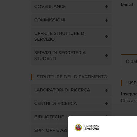
E-mail
GOVERNANCE
COMMISSIONI
UFFICI E STRUTTURE DI
SERVIZIO
SERVIZI DI SEGRETERIA
STUDENTI
Dida
STRUTTURE DEL DIPARTIMENTO
INS
LABORATORI DI RICERCA
Insegna
Clicca s
CENTRI DI RICERCA
BIBLIOTECHE
SPIN OFF E AZIENDE
CORS