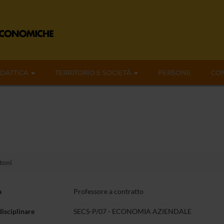
IDATTICA
TERRITORIO E SOCIETÀ
PERSONE
CON
toni
a
Professore a contratto
disciplinare
SECS-P/07 - ECONOMIA AZIENDALE