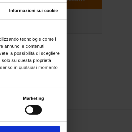
DOCENTE
Informazioni sui cookie
3
utilizzando tecnologie come i
re annunci e contenuti
vete la possibilità di scegliere
li solo su questa proprietà
consenso in qualsiasi momento
alche metro,
Marketing
e specifiche (impronte
ezione dettagli
. Puoi