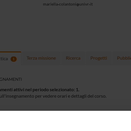
mariella
colantoni
univr
it
Terza missione
Ricerca
Progetti
Pubbli
ttica
1
EGNAMENTI
menti attivi nel periodo selezionato:
1
.
ull'insegnamento per vedere orari e dettagli del corso.
O
NOME
CREDITI
TOTALI