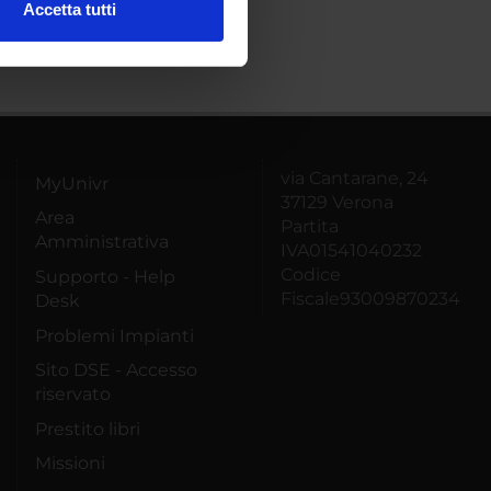
Accetta tutti
l media e per analizzare il
ostri partner che si occupano
azioni che hai fornito loro o
via Cantarane, 24
MyUnivr
37129 Verona
Area
Partita
Amministrativa
IVA01541040232
Codice
Supporto - Help
Fiscale93009870234
Desk
Problemi Impianti
Sito DSE - Accesso
riservato
Prestito libri
Missioni