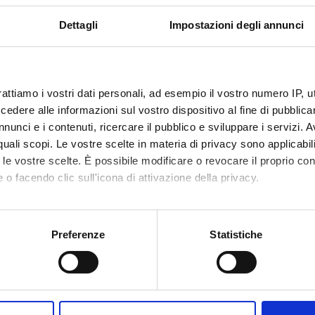
Dettagli
Impostazioni degli annunci
 in Economia e
Ragioneria generale e applicata
9
cio [L-33]
(2025/2026)
a esaurimento
rattiamo i vostri dati personali, ad esempio il vostro numero IP, 
dere alle informazioni sul vostro dispositivo al fine di pubblica
nunci e i contenuti, ricercare il pubblico e sviluppare i servizi. A
r quali scopi. Le vostre scelte in materia di privacy sono applicabi
to le vostre scelte. È possibile modificare o revocare il proprio 
 o facendo clic sull'icona di attivazione della privacy.
mo anche:
oni sulla tua posizione geografica, con un'approssimazione di qu
Preferenze
Statistiche
spositivo, scansionandolo attivamente alla ricerca di caratteristich
aborati i tuoi dati personali e imposta le tue preferenze nella
s
Condividi
consenso in qualsiasi momento dalla Dichiarazione sui cookie.