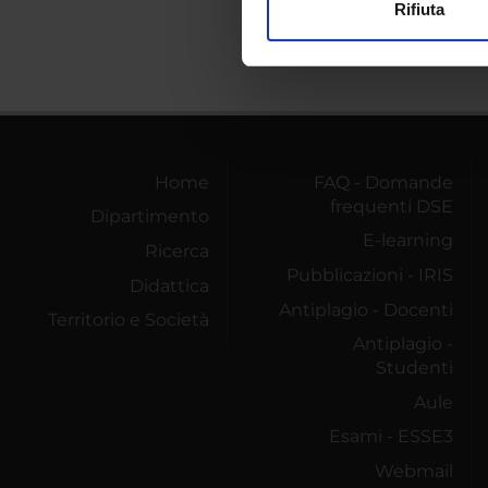
Rifiuta
Utilizziamo i cookie per perso
nostro traffico. Condividiamo 
di analisi dei dati web, pubbl
che hanno raccolto dal tuo uti
Home
FAQ - Domande
frequenti DSE
Dipartimento
E-learning
Ricerca
Pubblicazioni - IRIS
Didattica
Antiplagio - Docenti
Territorio e Società
Antiplagio -
Studenti
Aule
Esami - ESSE3
Webmail