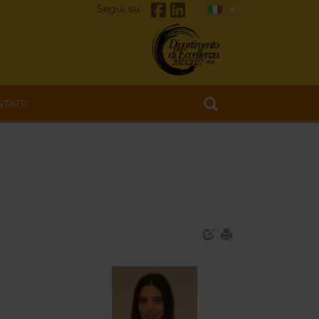
Segui su
TATTI