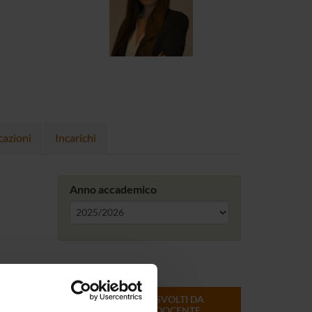
cazioni
Incarichi
Anno accademico
ONLINE
CREDITI
MODULI SVOLTI DA
DEL
QUESTO DOCENTE