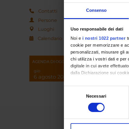
Consenso
Contatti
Laurea
Persone
commer
Corso 
Luoghi
Uso responsabile dei dati
Calendario
Noi e
i nostri 1022 partner
t
cookie per memorizzare e acce
personalizzati, misurare gli an
chi utilizza i vostri dati e pe
AGENDA DI OGGI
digitale in cui avete effettua
gio
dalla Dichiarazione sui cookie
6 agosto 2026
Con il tuo consenso, vorrem
Selezione
raccogliere informazi
Necessari
del
Identificare il tuo di
consenso
digitali).
Approfondisci come vengono el
modificare o ritirare il tuo 