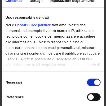
Consenso
Dettagli
Impostazioni degli annunci
In
Uso responsabile dei dati
ORGANIZZAZIONE
Noi e
i nostri 1022 partner
trattiamo i vostri dati
GOVERNANCE
personali, ad esempio il vostro numero IP, utilizzando
tecnologie come i cookie per memorizzare e accedere
COMMISSIONI
alle informazioni sul vostro dispositivo al fine di
pubblicare annunci e contenuti personalizzati, misurare
UFFICI E STRUTTURE DI SERVIZIO
gli annunci e i contenuti, ricercare il pubblico e sviluppare
i servizi. Avete la possibilità di scegliere chi utilizza i
SERVIZI DI SEGRETERIA STUDENTI
vostri dati e per quali scopi. Le vostre scelte in materia di
privacy sono applicabili solo su questa proprietà digitale
STRUTTURE DEL DIPARTIMENTO
in cui avete effettuato le vostre scelte. È possibile
Selezione
modificare o revocare il proprio consenso in qualsiasi
Necessari
LABORATORI DI RICERCA
del
momento dalla Dichiarazione sui cookie o facendo clic
consenso
sull'icona di attivazione della privacy.
CENTRI DI RICERCA
Preferenze
BIBLIOTECHE
Con il tuo consenso, vorremmo anche: