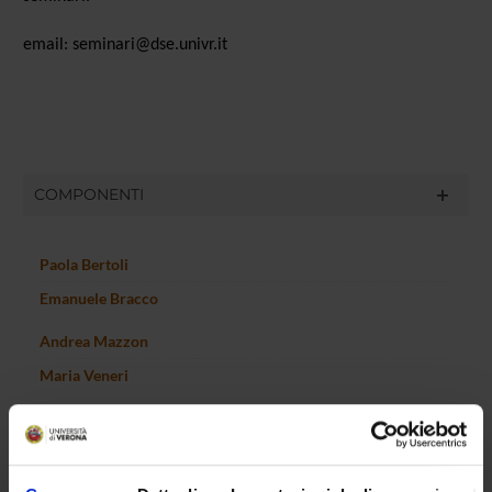
email: seminari@dse.univr.it
COMPONENTI
Paola Bertoli
Emanuele Bracco
Andrea Mazzon
Maria Veneri
SEDUTE E VERBALI