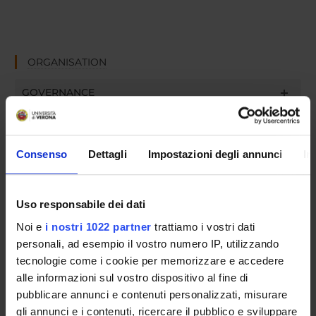
ORGANISATION
GOVERNANCE
COMMITTEES
Consenso
Dettagli
Impostazioni degli annunci
In
DEPARTMENT ADMINISTRATION OFFICES
STUDENT ADMINISTRATION OFFICES
Uso responsabile dei dati
DEPARTMENT FACILITIES
Noi e
i nostri 1022 partner
trattiamo i vostri dati
personali, ad esempio il vostro numero IP, utilizzando
RESEARCH LABORATORIES
tecnologie come i cookie per memorizzare e accedere
alle informazioni sul vostro dispositivo al fine di
RESEARCH CENTRES
pubblicare annunci e contenuti personalizzati, misurare
gli annunci e i contenuti, ricercare il pubblico e sviluppare
LIBRARIES