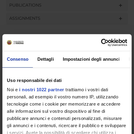
PUBLICATIONS
ASSIGNMENTS
ORGANISATION
Consenso
Dettagli
Impostazioni degli annunci
In
GOVERNANCE
COMMITTEES
Uso responsabile dei dati
Noi e
i nostri 1022 partner
trattiamo i vostri dati
DEPARTMENT ADMINISTRATION OFFICES
personali, ad esempio il vostro numero IP, utilizzando
STUDENT ADMINISTRATION OFFICES
tecnologie come i cookie per memorizzare e accedere
alle informazioni sul vostro dispositivo al fine di
DEPARTMENT FACILITIES
pubblicare annunci e contenuti personalizzati, misurare
gli annunci e i contenuti, ricercare il pubblico e sviluppare
RESEARCH LABORATORIES
i servizi. Avete la possibilità di scegliere chi utilizza i