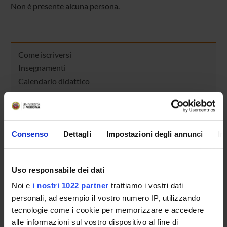
Non è presente alcuna persona.
Come iscriversi
Insegnamenti
Calendario didattico
Piani didattici
Orario lezioni
Calendario esami
Bacheca avvisi
Consenso
Dettagli
Impostazioni degli annunci
In
Proposte tesi e stage
Organi collegiali e di governo
Uso responsabile dei dati
Docenti
Noi e
i nostri 1022 partner
trattiamo i vostri dati
Documenti
personali, ad esempio il vostro numero IP, utilizzando
tecnologie come i cookie per memorizzare e accedere
OFFERTA FORMATIVA
alle informazioni sul vostro dispositivo al fine di