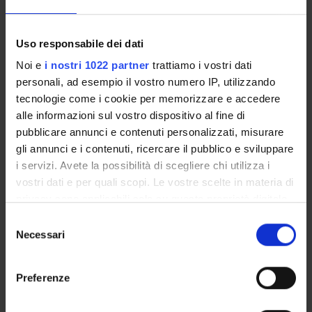
Info
QUI
.
Uso responsabile dei dati
Noi e
i nostri 1022 partner
trattiamo i vostri dati
personali, ad esempio il vostro numero IP, utilizzando
tecnologie come i cookie per memorizzare e accedere
alle informazioni sul vostro dispositivo al fine di
Referente
pubblicare annunci e contenuti personalizzati, misurare
Dipartimento
gli annunci e i contenuti, ricercare il pubblico e sviluppare
Scienze Economiche
i servizi. Avete la possibilità di scegliere chi utilizza i
vostri dati e per quali scopi. Le vostre scelte in materia di
privacy sono applicabili solo su questa proprietà digitale
in cui avete effettuato le vostre scelte. È possibile
Selezione
modificare o revocare il proprio consenso in qualsiasi
Necessari
del
ORGANIZZAZIONE
momento dalla Dichiarazione sui cookie o facendo clic
consenso
sull'icona di attivazione della privacy.
GOVERNANCE
Preferenze
Con il tuo consenso, vorremmo anche:
COMMISSIONI