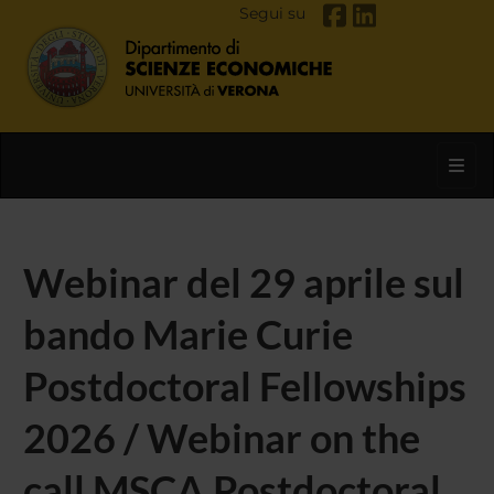
Segui su
Toggl
Webinar del 29 aprile sul
bando Marie Curie
Postdoctoral Fellowships
2026 / Webinar on the
call MSCA Postdoctoral