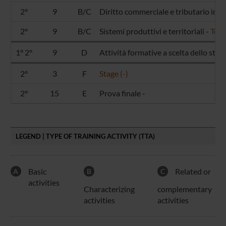
2°
9
B/C
Diritto commerciale e tributario inte
2°
9
B/C
Sistemi produttivi e territoriali -
Terr
1° 2°
9
D
Attività formative a scelta dello stu
2°
3
F
Stage (-)
2°
15
E
Prova finale -
LEGEND | TYPE OF TRAINING ACTIVITY (TTA)
Basic
Related or
A
B
C
activities
Characterizing
complementary
activities
activities