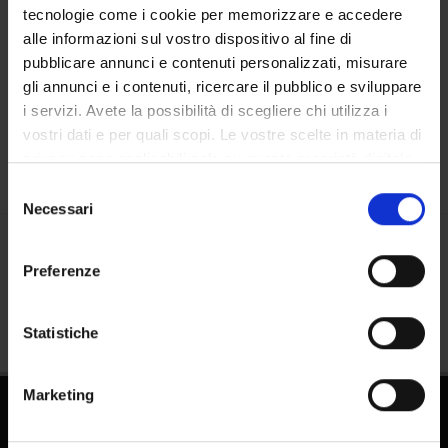
Contacts
tecnologie come i cookie per memorizzare e accedere
People
alle informazioni sul vostro dispositivo al fine di
pubblicare annunci e contenuti personalizzati, misurare
Places
gli annunci e i contenuti, ricercare il pubblico e sviluppare
Calendar
i servizi. Avete la possibilità di scegliere chi utilizza i
vostri dati e per quali scopi. Le vostre scelte in materia di
privacy sono applicabili solo su questa proprietà digitale
in cui avete effettuato le vostre scelte. È possibile
Selezione
modificare o revocare il proprio consenso in qualsiasi
Necessari
del
momento dalla Dichiarazione sui cookie o facendo clic
consenso
sull'icona di attivazione della privacy.
Share
Preferenze
Con il tuo consenso, vorremmo anche:
raccogliere informazioni sulla tua posizione
Statistiche
geografica, con un'approssimazione di qualche
metro,
Marketing
Identificare il tuo dispositivo, scansionandolo
attivamente alla ricerca di caratteristiche specifiche