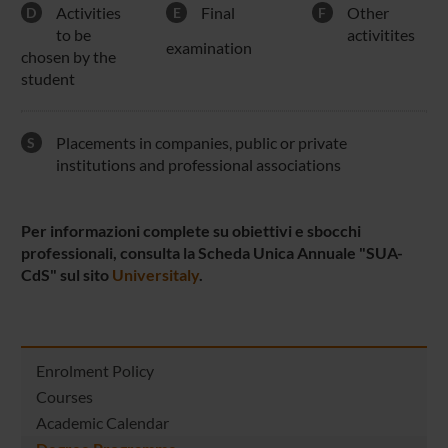
Activities
Final
Other
D
E
F
to be
activitites
examination
chosen by the
student
Placements in companies, public or private
S
institutions and professional associations
Per informazioni complete su obiettivi e sbocchi
professionali, consulta la Scheda Unica Annuale "SUA-
CdS" sul sito
Universitaly
.
Enrolment Policy
Courses
Academic Calendar