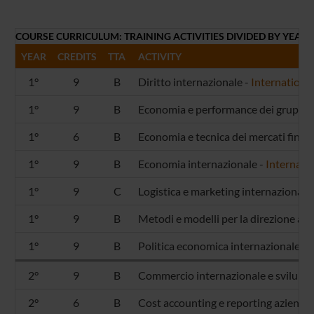
COURSE CURRICULUM: TRAINING ACTIVITIES DIVIDED BY YEAR
YEAR
CREDITS
TTA
ACTIVITY
1°
9
B
Diritto internazionale -
International
1°
9
B
Economia e performance dei gruppi 
1°
6
B
Economia e tecnica dei mercati finanz
1°
9
B
Economia internazionale -
Internati
1°
9
C
Logistica e marketing internazionale
1°
9
B
Metodi e modelli per la direzione azi
1°
9
B
Politica economica internazionale -
I
2°
9
B
Commercio internazionale e svilupp
2°
6
B
Cost accounting e reporting aziendal