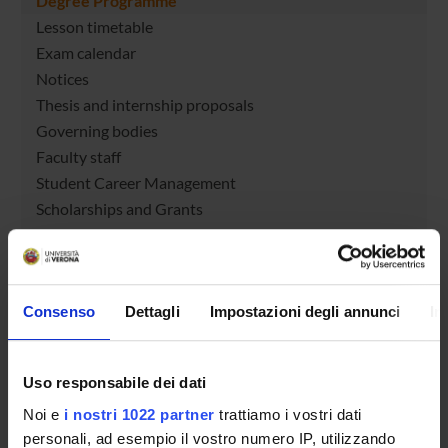
Degree Programme
Lesson timetable
Exam calendar
Notices
Thesis and internship proposals
Governing bodies
Faculty staff
Student Career Management
Scholarships and Grants
Documents
STUDYING
Consenso
Dettagli
Impostazioni degli annunci
In
COURSES
Uso responsabile dei dati
PHD PROGRAMMES AND POSTGRADUATE
TRAINING
Noi e
i nostri 1022 partner
trattiamo i vostri dati
personali, ad esempio il vostro numero IP, utilizzando