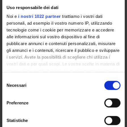
Uso responsabile dei dati
RESEARCH LABORATORIES
Noi e
i nostri 1022 partner
trattiamo i vostri dati
personali, ad esempio il vostro numero IP, utilizzando
RESEARCH CENTRES
tecnologie come i cookie per memorizzare e accedere
alle informazioni sul vostro dispositivo al fine di
LIBRARIES
pubblicare annunci e contenuti personalizzati, misurare
SPIN OFF AND COMPANIES
gli annunci e i contenuti, ricercare il pubblico e sviluppare
i servizi. Avete la possibilità di scegliere chi utilizza i
Contacts
vostri dati e per quali scopi. Le vostre scelte in materia di
privacy sono applicabili solo su questa proprietà digitale
People
in cui avete effettuato le vostre scelte. È possibile
Selezione
Places
modificare o revocare il proprio consenso in qualsiasi
Necessari
del
Calendar
momento dalla Dichiarazione sui cookie o facendo clic
consenso
sull'icona di attivazione della privacy.
Preferenze
Con il tuo consenso, vorremmo anche:
raccogliere informazioni sulla tua posizione
Statistiche
geografica, con un'approssimazione di qualche