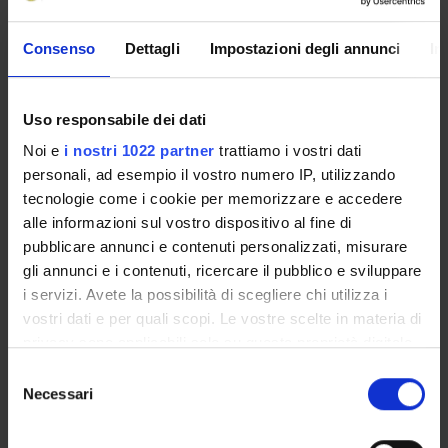
UFFICI E STRUTTURE DI SERVIZIO
Consenso
Dettagli
Impostazioni degli annunci
In
SERVIZI DI SEGRETERIA STUDENTI
STRUTTURE DEL DIPARTIMENTO
Uso responsabile dei dati
Noi e
i nostri 1022 partner
trattiamo i vostri dati
LABORATORI DI RICERCA
personali, ad esempio il vostro numero IP, utilizzando
tecnologie come i cookie per memorizzare e accedere
CENTRI DI RICERCA
alle informazioni sul vostro dispositivo al fine di
pubblicare annunci e contenuti personalizzati, misurare
BIBLIOTECHE
gli annunci e i contenuti, ricercare il pubblico e sviluppare
SPIN OFF E AZIENDE
i servizi. Avete la possibilità di scegliere chi utilizza i
vostri dati e per quali scopi. Le vostre scelte in materia di
privacy sono applicabili solo su questa proprietà digitale
Contatti
in cui avete effettuato le vostre scelte. È possibile
Selezione
Persone
modificare o revocare il proprio consenso in qualsiasi
Necessari
del
Luoghi
momento dalla Dichiarazione sui cookie o facendo clic
consenso
Calendario
sull'icona di attivazione della privacy.