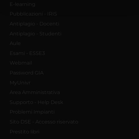
pubblicità e social media, i quali potrebbero combinarle
E-learning
con altre informazioni che hai fornito loro o che hanno
Pubblicazioni - IRIS
raccolto dal tuo utilizzo dei loro servizi.
Antiplagio - Docenti
Antiplagio - Studenti
Aule
Esami - ESSE3
Webmail
Password GIA
MyUnivr
Area Amministrativa
Supporto - Help Desk
Problemi Impianti
Sito DSE - Accesso riservato
Prestito libri