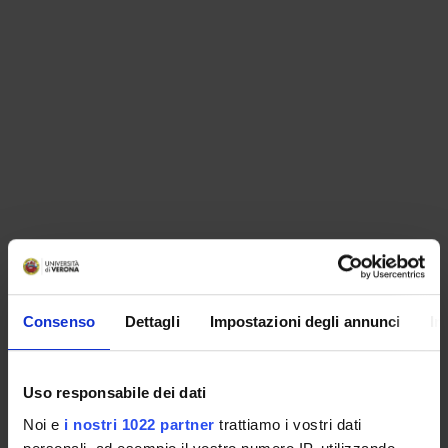
ORGANISATION
Consenso
Dettagli
Impostazioni degli annunci
In
GOVERNANCE
COMMITTEES
Uso responsabile dei dati
Noi e
i nostri 1022 partner
trattiamo i vostri dati
DEPARTMENT ADMINISTRATION OFFICES