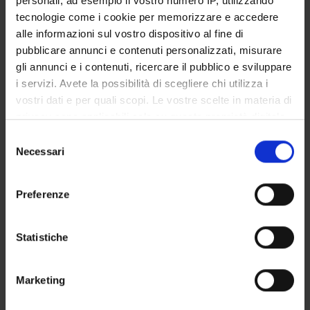
personali, ad esempio il vostro numero IP, utilizzando
STUDENT ADMINISTRATION OFFICES
tecnologie come i cookie per memorizzare e accedere
alle informazioni sul vostro dispositivo al fine di
DEPARTMENT FACILITIES
pubblicare annunci e contenuti personalizzati, misurare
gli annunci e i contenuti, ricercare il pubblico e sviluppare
RESEARCH LABORATORIES
i servizi. Avete la possibilità di scegliere chi utilizza i
vostri dati e per quali scopi. Le vostre scelte in materia di
RESEARCH CENTRES
privacy sono applicabili solo su questa proprietà digitale
in cui avete effettuato le vostre scelte. È possibile
Selezione
LIBRARIES
modificare o revocare il proprio consenso in qualsiasi
Necessari
del
momento dalla Dichiarazione sui cookie o facendo clic
SPIN OFF AND COMPANIES
consenso
sull'icona di attivazione della privacy.
Preferenze
Contacts
Con il tuo consenso, vorremmo anche:
People
raccogliere informazioni sulla tua posizione
Statistiche
Places
geografica, con un'approssimazione di qualche
metro,
Calendar
Marketing
Identificare il tuo dispositivo, scansionandolo
attivamente alla ricerca di caratteristiche specifiche