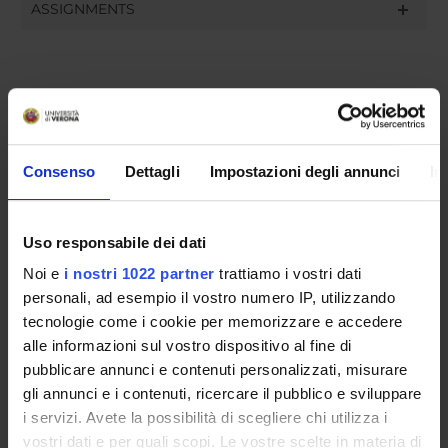
ASSIGNMENTS
ORGANISATION
GOVERNANCE
Consenso
Dettagli
Impostazioni degli annunci
In
COMMITTEES
Uso responsabile dei dati
DEPARTMENT ADMINISTRATION OFFICES
Noi e
i nostri 1022 partner
trattiamo i vostri dati
STUDENT ADMINISTRATION OFFICES
personali, ad esempio il vostro numero IP, utilizzando
tecnologie come i cookie per memorizzare e accedere
DEPARTMENT FACILITIES
alle informazioni sul vostro dispositivo al fine di
pubblicare annunci e contenuti personalizzati, misurare
RESEARCH LABORATORIES
gli annunci e i contenuti, ricercare il pubblico e sviluppare
i servizi. Avete la possibilità di scegliere chi utilizza i
RESEARCH CENTRES
vostri dati e per quali scopi. Le vostre scelte in materia di