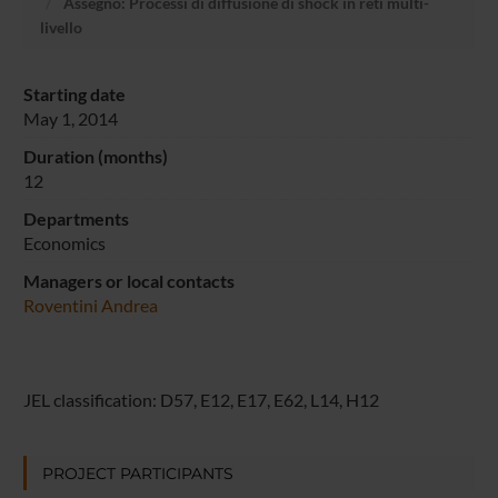
Assegno: Processi di diffusione di shock in reti multi-
livello
Starting date
May 1, 2014
Duration (months)
12
Departments
Economics
Managers or local contacts
Roventini Andrea
JEL classification: D57, E12, E17, E62, L14, H12
PROJECT PARTICIPANTS