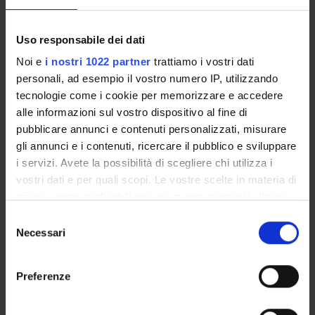
Uso responsabile dei dati
Noi e
i nostri 1022 partner
trattiamo i vostri dati
ACTIVITIES
personali, ad esempio il vostro numero IP, utilizzando
tecnologie come i cookie per memorizzare e accedere
RESEARCH AREAS
alle informazioni sul vostro dispositivo al fine di
pubblicare annunci e contenuti personalizzati, misurare
PHD PROGRAMMES
gli annunci e i contenuti, ricercare il pubblico e sviluppare
i servizi. Avete la possibilità di scegliere chi utilizza i
RESEARCH FACILITIES
vostri dati e per quali scopi. Le vostre scelte in materia di
privacy sono applicabili solo su questa proprietà digitale
LIBRARIES
in cui avete effettuato le vostre scelte. È possibile
Selezione
modificare o revocare il proprio consenso in qualsiasi
Necessari
RESEARCH CENTRES
del
momento dalla Dichiarazione sui cookie o facendo clic
consenso
sull'icona di attivazione della privacy.
RESEARCH LABORATORIES
Preferenze
SPIN OFF AND COMPANIES
Con il tuo consenso, vorremmo anche: