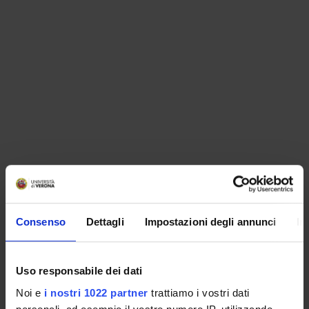
ORGANISATION
Consenso
Dettagli
Impostazioni degli annunci
In
GOVERNANCE
COMMITTEES
Uso responsabile dei dati
Noi e
i nostri 1022 partner
trattiamo i vostri dati
DEPARTMENT ADMINISTRATION OFFICES