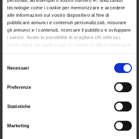
personali, ad esempio il vostro numero IP, utilizzando
STUDENT ADMINISTRATION OFFICES
tecnologie come i cookie per memorizzare e accedere
alle informazioni sul vostro dispositivo al fine di
DEPARTMENT FACILITIES
pubblicare annunci e contenuti personalizzati, misurare
gli annunci e i contenuti, ricercare il pubblico e sviluppare
RESEARCH LABORATORIES
i servizi. Avete la possibilità di scegliere chi utilizza i
vostri dati e per quali scopi. Le vostre scelte in materia di
RESEARCH CENTRES
privacy sono applicabili solo su questa proprietà digitale
in cui avete effettuato le vostre scelte. È possibile
Selezione
LIBRARIES
modificare o revocare il proprio consenso in qualsiasi
Necessari
del
momento dalla Dichiarazione sui cookie o facendo clic
SPIN OFF AND COMPANIES
consenso
sull'icona di attivazione della privacy.
Preferenze
Contacts
Con il tuo consenso, vorremmo anche:
People
raccogliere informazioni sulla tua posizione
Statistiche
Places
geografica, con un'approssimazione di qualche
metro,
Calendar
Marketing
Identificare il tuo dispositivo, scansionandolo
attivamente alla ricerca di caratteristiche specifiche