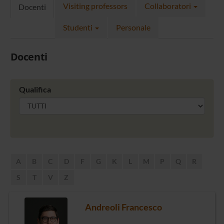
Visiting professors
Collaboratori
Docenti
Studenti
Personale
Docenti
Qualifica
A
B
C
D
F
G
K
L
M
P
Q
R
S
T
V
Z
Andreoli Francesco