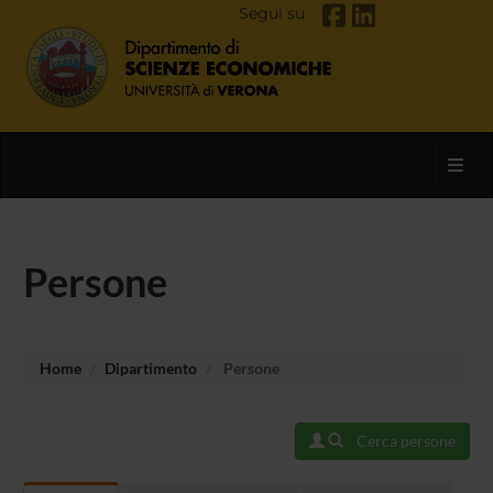
Segui su
Toggl
Persone
Home
Dipartimento
Persone
Cerca persone