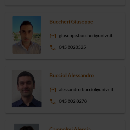
Buccheri Giuseppe
email
giuseppe
buccheri
univr
it
phone
045 8028525
Bucciol Alessandro
email
alessandro
bucciol
univr
it
phone
045 802 8278
Campolmi Alessia