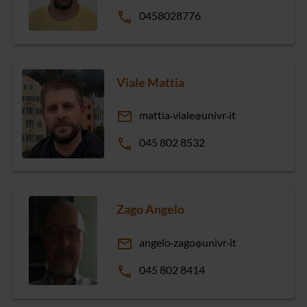
phone
0458028776
Viale Mattia
email
mattia
viale
univr
it
phone
045 802 8532
Zago Angelo
email
angelo
zago
univr
it
phone
045 802 8414