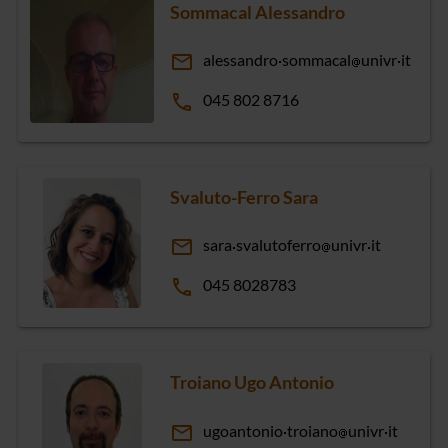
Sommacal Alessandro
email
alessandro
sommacal
univr
it
phone
045 802 8716
Svaluto-Ferro Sara
email
sara
svalutoferro
univr
it
phone
045 8028783
Troiano Ugo Antonio
email
ugoantonio
troiano
univr
it