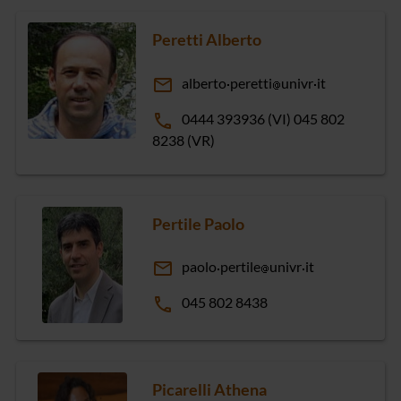
Peretti Alberto
email
alberto
peretti
univr
it
phone
0444 393936 (VI) 045 802
8238 (VR)
Pertile Paolo
email
paolo
pertile
univr
it
phone
045 802 8438
Picarelli Athena