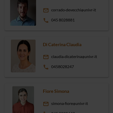
email
corrado
devecchi
univr
it
phone
045 8028881
Di Caterina Claudia
email
claudia
dicaterina
univr
it
phone
0458028247
Fiore Simona
email
simona
fiore
univr
it