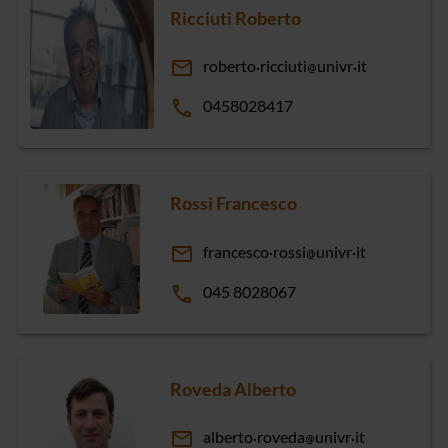
Ricciuti Roberto
email
roberto
ricciuti
univr
it
phone
0458028417
Rossi Francesco
email
francesco
rossi
univr
it
phone
045 8028067
Roveda Alberto
email
alberto
roveda
univr
it