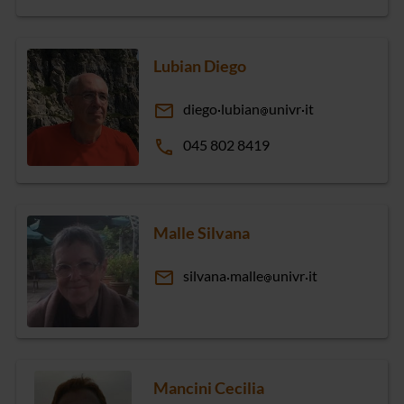
Lubian Diego
email
diego
lubian
univr
it
phone
045 802 8419
Malle Silvana
email
silvana
malle
univr
it
Mancini Cecilia