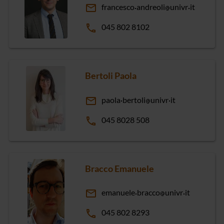
email
francesco
andreoli
univr
it
phone
045 802 8102
Bertoli Paola
email
paola
bertoli
univr
it
phone
045 8028 508
Bracco Emanuele
email
emanuele
bracco
univr
it
phone
045 802 8293