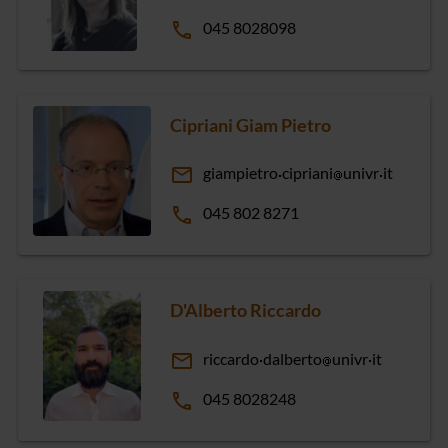
phone
045 8028098
Cipriani Giam Pietro
email
giampietro
cipriani
univr
it
phone
045 802 8271
D'Alberto Riccardo
email
riccardo
dalberto
univr
it
phone
045 8028248