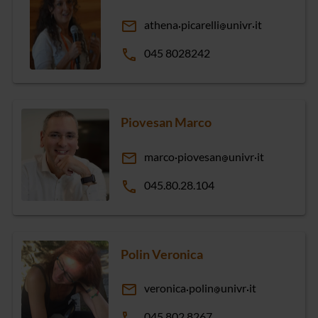
email
athena
picarelli
univr
it
phone
045 8028242
Piovesan Marco
email
marco
piovesan
univr
it
phone
045.80.28.104
Polin Veronica
email
veronica
polin
univr
it
045 802 8267