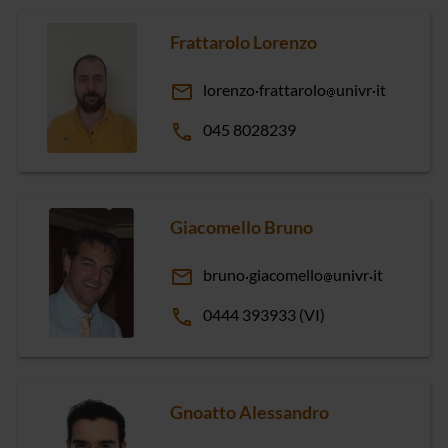
Frattarolo Lorenzo
email
lorenzo
frattarolo
univr
it
phone
045 8028239
Giacomello Bruno
email
bruno
giacomello
univr
it
phone
0444 393933 (VI)
Gnoatto Alessandro