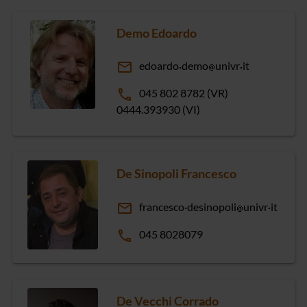
Demo Edoardo
email
edoardo
demo
univr
it
phone
045 802 8782 (VR)
0444.393930 (VI)
De Sinopoli Francesco
email
francesco
desinopoli
univr
it
phone
045 8028079
De Vecchi Corrado