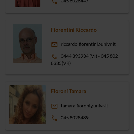
phone
045 8028447
Fiorentini Riccardo
email
riccardo
fiorentini
univr
it
phone
0444 393934 (VI) - 045 802
8335(VR)
Fioroni Tamara
email
tamara
fioroni
univr
it
phone
045 8028489