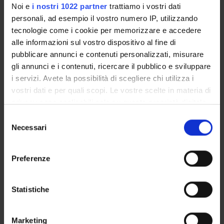
Menon Martina
Noi e
i nostri 1022 partner
trattiamo i vostri dati
personali, ad esempio il vostro numero IP, utilizzando
email
tecnologie come i cookie per memorizzare e accedere
martina
menon
univr
it
alle informazioni sul vostro dispositivo al fine di
phone
045 8028420
pubblicare annunci e contenuti personalizzati, misurare
gli annunci e i contenuti, ricercare il pubblico e sviluppare
i servizi. Avete la possibilità di scegliere chi utilizza i
vostri dati e per quali scopi. Le vostre scelte in materia di
Minozzo Marco
privacy sono applicabili solo su questa proprietà digitale
in cui avete effettuato le vostre scelte. È possibile
Selezione
email
marco
minozzo
univr
it
modificare o revocare il proprio consenso in qualsiasi
Necessari
del
momento dalla Dichiarazione sui cookie o facendo clic
consenso
phone
045 802 8234
sull'icona di attivazione della privacy.
Preferenze
Con il tuo consenso, vorremmo anche:
raccogliere informazioni sulla tua posizione
Statistiche
Moramarco Graziano
geografica, con un'approssimazione di qualche
metro,
email
graziano
moramarco
univr
it
Marketing