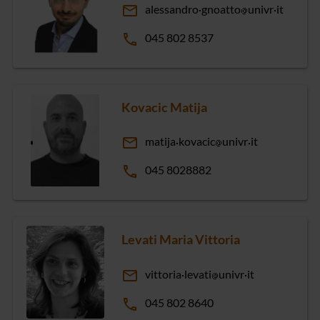
email
alessandro
gnoatto
univr
it
phone
045 802 8537
Kovacic Matija
email
matija
kovacic
univr
it
phone
045 8028882
Levati Maria Vittoria
email
vittoria
levati
univr
it
phone
045 802 8640