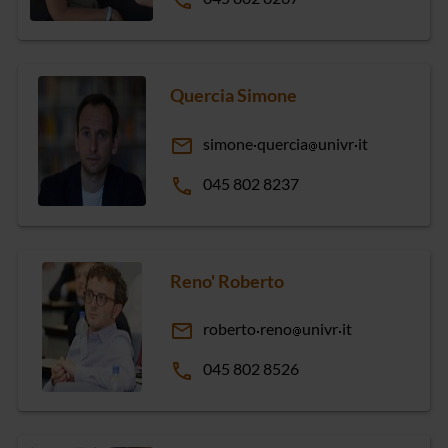
phone
Quercia Simone
email
simone
quercia
univr
it
phone
045 802 8237
Reno' Roberto
email
roberto
reno
univr
it
phone
045 802 8526