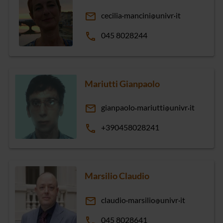
email
cecilia
mancini
univr
it
phone
045 8028244
Mariutti Gianpaolo
email
gianpaolo
mariutti
univr
it
phone
+390458028241
Marsilio Claudio
email
claudio
marsilio
univr
it
phone
045 8028641