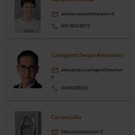
email
alessia
campolmi
univr
it
phone
045 802 8071
Castagnetti Sergio Alessandro
email
alessandro
castagnetti
univr
it
phone
0458028025
Ceriani Lidia
email
lidia
ceriani
univr
it