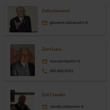
Zalin Giovanni
email
giovanni
zalin
univr
it
Zarri Luca
email
luca
zarri
univr
it
phone
045 802 8101
Zoli Claudio
email
claudio
zoli
univr
it