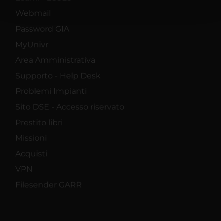
pubblicità e social media, i quali potrebbero combinarle
Webmail
con altre informazioni che hai fornito loro o che hanno
raccolto dal tuo utilizzo dei loro servizi.
Password GIA
MyUnivr
Area Amministrativa
Supporto - Help Desk
Problemi Impianti
Sito DSE - Accesso riservato
Prestito libri
Missioni
Acquisti
VPN
Filesender GARR