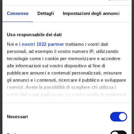
CENTRI DI RICERCA
Consenso
Dettagli
Impostazioni degli annunci
In
LABORATORI DI RICERCA
Uso responsabile dei dati
SPIN OFF E AZIENDE
Noi e
i nostri 1022 partner
trattiamo i vostri dati
Contatti
personali, ad esempio il vostro numero IP, utilizzando
tecnologie come i cookie per memorizzare e accedere
Persone
alle informazioni sul vostro dispositivo al fine di
Luoghi
pubblicare annunci e contenuti personalizzati, misurare
Calendario
gli annunci e i contenuti, ricercare il pubblico e sviluppare
i servizi. Avete la possibilità di scegliere chi utilizza i
vostri dati e per quali scopi. Le vostre scelte in materia di
privacy sono applicabili solo su questa proprietà digitale
in cui avete effettuato le vostre scelte. È possibile
Selezione
modificare o revocare il proprio consenso in qualsiasi
Necessari
del
momento dalla Dichiarazione sui cookie o facendo clic
consenso
Condividi
sull'icona di attivazione della privacy.