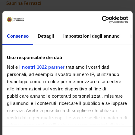
Sabrina Ferrazzi
Giampietro Ferri
Full Professor
Roberto Flor
Consenso
Dettagli
Impostazioni degli annunci
In
Full Professor
Caterina Fratea
Associate Professor
Uso responsabile dei dati
Stefano Gatti
Noi e
i nostri 1022 partner
trattiamo i vostri dati
Associate Professor
personali, ad esempio il vostro numero IP, utilizzando
Donata Gottardi
tecnologie come i cookie per memorizzare e accedere
Emeritus Professor
alle informazioni sul vostro dispositivo al fine di
pubblicare annunci e contenuti personalizzati, misurare
Elisabetta Guido
gli annunci e i contenuti, ricercare il pubblico e sviluppare
Temporary Assistant Professor
i servizi. Avete la possibilità di scegliere chi utilizza i
Giovanni Guiglia
vostri dati e per quali scopi. Le vostre scelte in materia di
Associate Professor
privacy sono applicabili solo su questa proprietà digitale
Giovanna Ligugnana
in cui avete effettuato le vostre scelte. È possibile
Selezione