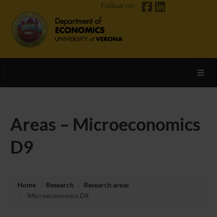
Follow on
Toggl
Areas – Microeconomics
D9
Home
Research
Research areas
Microeconomics D9