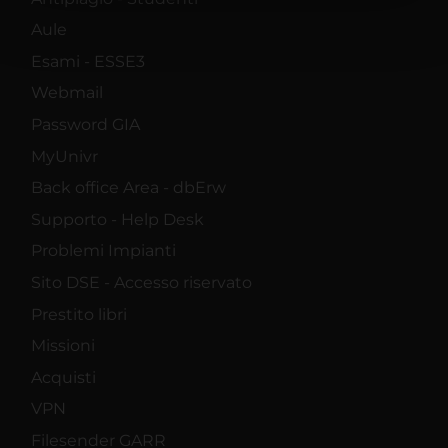
nostri partner che si occupano di analisi dei dati web,
pubblicità e social media, i quali potrebbero combinarle
Aule
con altre informazioni che hai fornito loro o che hanno
Esami - ESSE3
raccolto dal tuo utilizzo dei loro servizi.
Webmail
Password GIA
MyUnivr
Back office Area - dbErw
Supporto - Help Desk
Problemi Impianti
Sito DSE - Accesso riservato
Prestito libri
Missioni
Acquisti
VPN
Filesender GARR