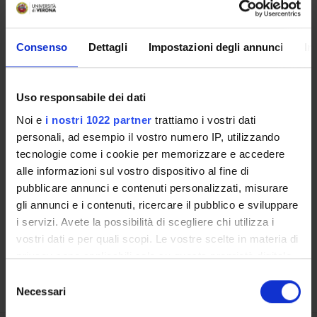
RESEARCH FACILITIES
LIBRARIES
Consenso
Dettagli
Impostazioni degli annunci
In
RESEARCH CENTRES
Uso responsabile dei dati
RESEARCH LABORATORIES
Noi e
i nostri 1022 partner
trattiamo i vostri dati
SPIN OFF AND COMPANIES
personali, ad esempio il vostro numero IP, utilizzando
tecnologie come i cookie per memorizzare e accedere
Contacts
alle informazioni sul vostro dispositivo al fine di
pubblicare annunci e contenuti personalizzati, misurare
People
gli annunci e i contenuti, ricercare il pubblico e sviluppare
Places
i servizi. Avete la possibilità di scegliere chi utilizza i
Calendar
vostri dati e per quali scopi. Le vostre scelte in materia di
privacy sono applicabili solo su questa proprietà digitale
in cui avete effettuato le vostre scelte. È possibile
Selezione
modificare o revocare il proprio consenso in qualsiasi
Necessari
del
momento dalla Dichiarazione sui cookie o facendo clic
consenso