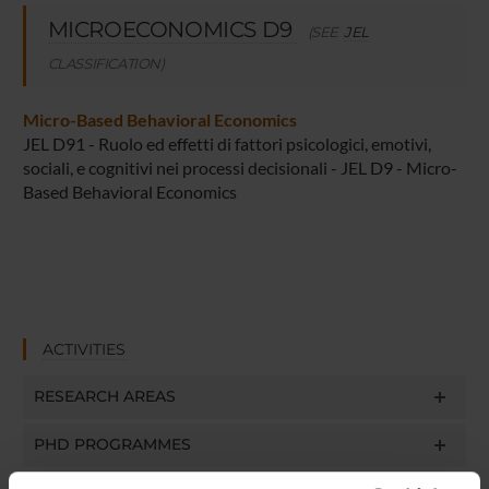
MICROECONOMICS D9
(SEE
JEL
CLASSIFICATION)
Micro-Based Behavioral Economics
JEL D91 - Ruolo ed effetti di fattori psicologici, emotivi,
sociali, e cognitivi nei processi decisionali - JEL D9 - Micro-
Based Behavioral Economics
ACTIVITIES
RESEARCH AREAS
PHD PROGRAMMES