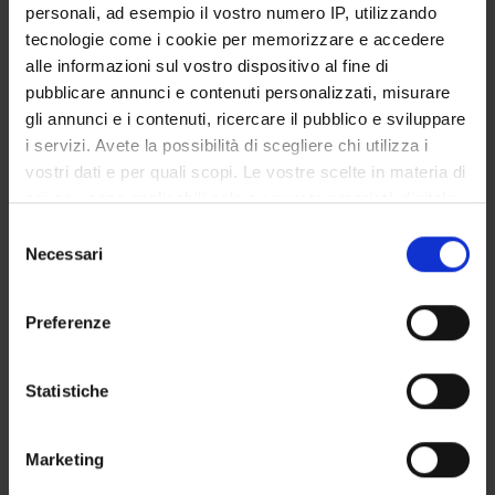
personali, ad esempio il vostro numero IP, utilizzando
tecnologie come i cookie per memorizzare e accedere
STUDENT ADMINISTRATION OFFICES
alle informazioni sul vostro dispositivo al fine di
pubblicare annunci e contenuti personalizzati, misurare
DEPARTMENT FACILITIES
gli annunci e i contenuti, ricercare il pubblico e sviluppare
i servizi. Avete la possibilità di scegliere chi utilizza i
RESEARCH LABORATORIES
vostri dati e per quali scopi. Le vostre scelte in materia di
privacy sono applicabili solo su questa proprietà digitale
RESEARCH CENTRES
in cui avete effettuato le vostre scelte. È possibile
Selezione
LIBRARIES
modificare o revocare il proprio consenso in qualsiasi
Necessari
del
momento dalla Dichiarazione sui cookie o facendo clic
consenso
SPIN OFF AND COMPANIES
sull'icona di attivazione della privacy.
Preferenze
Contacts
Con il tuo consenso, vorremmo anche:
People
raccogliere informazioni sulla tua posizione
Statistiche
geografica, con un'approssimazione di qualche
Places
metro,
Calendar
Marketing
Identificare il tuo dispositivo, scansionandolo
attivamente alla ricerca di caratteristiche specifiche