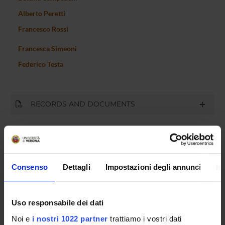
Alberto Peretti
Francesco Rossi
Francesca Simeoni
Federico Testa
RECORDS AND DOCUMENTS
ORGANISATION
Consenso
Dettagli
Impostazioni degli annunci
In
GOVERNANCE
COMMITTEES
Uso responsabile dei dati
Noi e
i nostri 1022 partner
trattiamo i vostri dati
DEPARTMENT ADMINISTRATION OFFICES