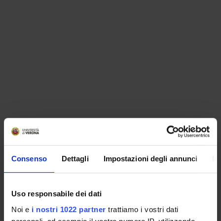
ORGANISATION
Consenso
Dettagli
Impostazioni degli annunci
In
GOVERNANCE
COMMITTEES
Uso responsabile dei dati
Noi e
i nostri 1022 partner
trattiamo i vostri dati
DEPARTMENT ADMINISTRATION OFFICES