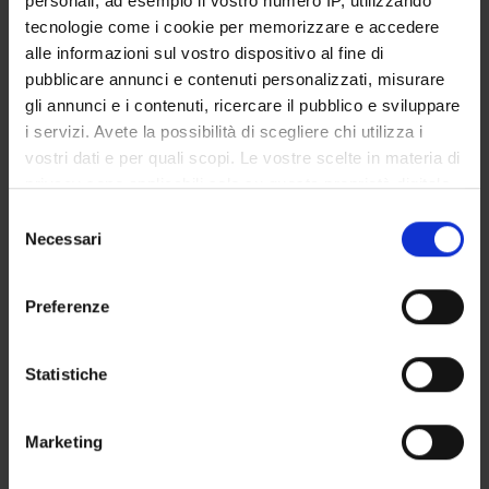
personali, ad esempio il vostro numero IP, utilizzando
STUDENT ADMINISTRATION OFFICES
tecnologie come i cookie per memorizzare e accedere
alle informazioni sul vostro dispositivo al fine di
DEPARTMENT FACILITIES
pubblicare annunci e contenuti personalizzati, misurare
gli annunci e i contenuti, ricercare il pubblico e sviluppare
RESEARCH LABORATORIES
i servizi. Avete la possibilità di scegliere chi utilizza i
vostri dati e per quali scopi. Le vostre scelte in materia di
RESEARCH CENTRES
privacy sono applicabili solo su questa proprietà digitale
in cui avete effettuato le vostre scelte. È possibile
Selezione
LIBRARIES
modificare o revocare il proprio consenso in qualsiasi
Necessari
del
momento dalla Dichiarazione sui cookie o facendo clic
SPIN OFF AND COMPANIES
consenso
sull'icona di attivazione della privacy.
Preferenze
Contacts
Con il tuo consenso, vorremmo anche:
People
raccogliere informazioni sulla tua posizione
Statistiche
Places
geografica, con un'approssimazione di qualche
metro,
Calendar
Marketing
Identificare il tuo dispositivo, scansionandolo
attivamente alla ricerca di caratteristiche specifiche