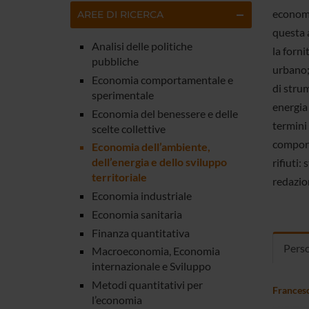
economic
AREE DI RICERCA
questa a
Analisi delle politiche
la forni
pubbliche
urbano; 
Economia comportamentale e
di strum
sperimentale
energia 
Economia del benessere e delle
termini 
scelte collettive
comporta
Economia dell’ambiente,
dell’energia e dello sviluppo
rifiuti:
territoriale
redazion
Economia industriale
Economia sanitaria
Finanza quantitativa
Pers
Macroeconomia, Economia
internazionale e Sviluppo
Metodi quantitativi per
Frances
l’economia