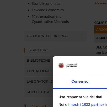
Storia Economica
Alessand
Law and Economics
Mathematical and
Quantitative Methods
COMPE
ARGO
DOTTORATI DI RICERCA
AGRIC
JEL Q1
STRUTTURE
agrico
Coope
BIBLIOTECHE
Agroa
CENTRI DI RICERCA
ENVI
JEL Q5
LABORATORI DI RICERCA
Consenso
Inqui
atmosf
SPIN OFF E AZIENDE
Inqui
Uso responsabile dei dati
dell'a
Noi e
i nostri 1022 partner
t
Contatti