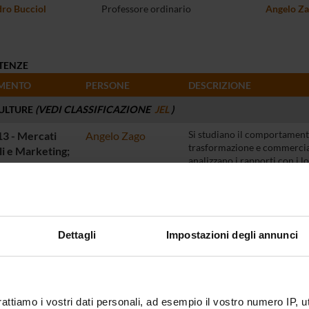
ro Bucciol
Professore ordinario
Angelo Z
TENZE
MENTO
PERSONE
DESCRIZIONE
ULTURE
(VEDI CLASSIFICAZIONE
JEL
)
3 - Mercati
Angelo Zago
Si studiano il comportament
trasformazione e commercial
li e Marketing;
analizzano i rapporti con i lo
rative;
studiandone gli effetti econom
limentare
RONMENTAL ECONOMICS
(VEDI CLASSIFICAZIONE
JEL
)
3 -
Alessandro Bucciol
Valutazione dell'efficacia di
Dettagli
Impostazioni degli annunci
differenziazione dei rifiuti s
namento
erico;
namento
cqua;
rattiamo i vostri dati personali, ad esempio il vostro numero IP, 