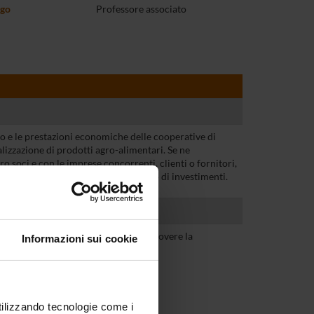
ago
Professore associato
o e le prestazioni economiche delle cooperative di
izzazione di prodotti agro-alimentari. Se ne
ro soci e con le imprese concorrenti, clienti o fornitori,
ici in termini di redditività e livello di investimenti.
 diverse tipologie di incentivi a promuovere la
Informazioni sui cookie
olidi urbani.
utilizzando tecnologie come i