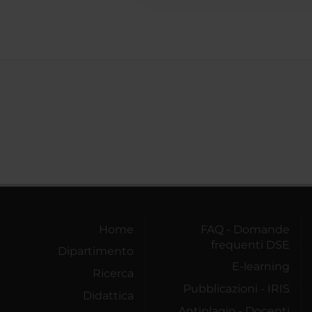
Home
FAQ - Domande
frequenti DSE
Dipartimento
E-learning
Ricerca
Pubblicazioni - IRIS
Didattica
Antiplagio - Docenti