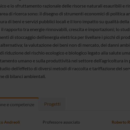
o e lo sfruttamento razionale delle risorse naturali esauribili e ri
rea di ricerca sono: il disegno di strumenti economici di politica 
tura di beni e servizi pubblici locali e il loro impatto su qualità della 
il rapporto tra energie rinnovabili, crescita e importazioni; lo st
enti di stoccaggio dell’energia elettrica per livellare i picchi di pr
alternativa; la valutazione dei beni non di mercato, dei danni ambi
di riduzione del rischio ecologico e biologico legato alla salute uma
mento umano e sulla produttività nel settore dell’agricoltura in pae
 studio dell’effetto di diversi metodi di raccolta e tariffazione del ser
e di bilanci ambientali.
Progetti
one e competenze
co Andreoli
Professore associato
Roberto R