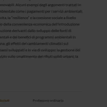
nnovabili. Alcuni esempi degli argomenti trattati in
ambientale come i pagamenti per i servizi ambientali;
vita, la “resilience” e la coesione sociale a livello
udio della convenienza economica dell’introduzione
oduzione derivanti dallo sviluppo delle fonti di
entali e dei benefici di programmi ambientali in
na; gli effetti dei cambiamenti climatici sul
si sviluppati e in via di sviluppo; la gestione dei
vizio sullo smaltimento dei rifiuti solidi urbani; la
icciuti
Professore ordinario