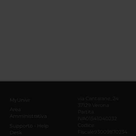
via Cantarane, 24
MyUnivr
37129 Verona
Area
Partita
Amministrativa
IVA01541040232
Codice
Supporto - Help
Fiscale93009870234
Desk