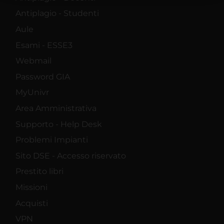
raccolto dal tuo utilizzo dei loro servizi.
Antiplagio - Studenti
Aule
Esami - ESSE3
Webmail
Password GIA
MyUnivr
Area Amministrativa
Supporto - Help Desk
Problemi Impianti
Sito DSE - Accesso riservato
Prestito libri
Missioni
Acquisti
VPN