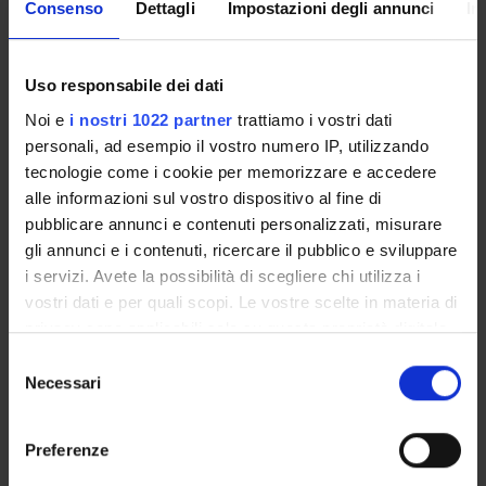
Consenso
Dettagli
Impostazioni degli annunci
In
STRUTTURE DEL DIPARTIMENTO
Uso responsabile dei dati
LABORATORI DI RICERCA
Noi e
i nostri 1022 partner
trattiamo i vostri dati
CENTRI DI RICERCA
personali, ad esempio il vostro numero IP, utilizzando
tecnologie come i cookie per memorizzare e accedere
BIBLIOTECHE
alle informazioni sul vostro dispositivo al fine di
pubblicare annunci e contenuti personalizzati, misurare
SPIN OFF E AZIENDE
gli annunci e i contenuti, ricercare il pubblico e sviluppare
i servizi. Avete la possibilità di scegliere chi utilizza i
Contatti
vostri dati e per quali scopi. Le vostre scelte in materia di
Persone
privacy sono applicabili solo su questa proprietà digitale
Luoghi
in cui avete effettuato le vostre scelte. È possibile
Selezione
modificare o revocare il proprio consenso in qualsiasi
Necessari
del
Calendario
momento dalla Dichiarazione sui cookie o facendo clic
consenso
sull'icona di attivazione della privacy.
Preferenze
Con il tuo consenso, vorremmo anche: