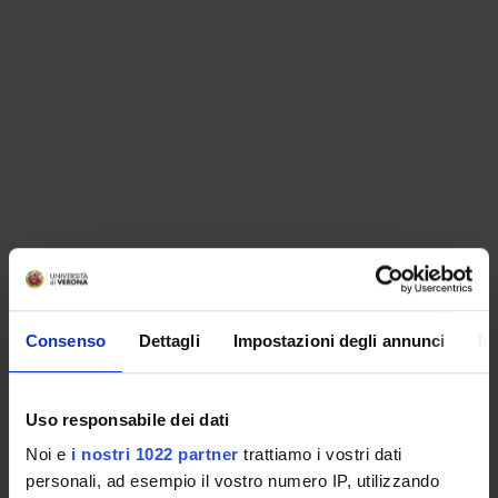
ORGANISATION
GOVERNANCE
Consenso
Dettagli
Impostazioni degli annunci
In
COMMITTEES
Uso responsabile dei dati
DEPARTMENT ADMINISTRATION OFFICES
Noi e
i nostri 1022 partner
trattiamo i vostri dati
personali, ad esempio il vostro numero IP, utilizzando
STUDENT ADMINISTRATION OFFICES