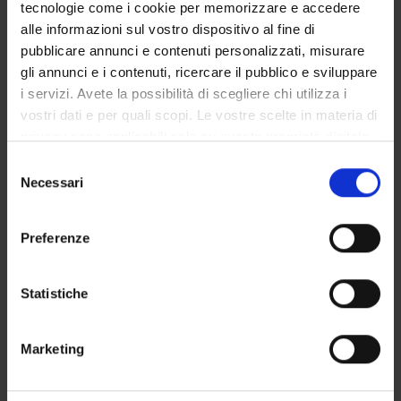
tecnologie come i cookie per memorizzare e accedere
alle informazioni sul vostro dispositivo al fine di
DEPARTMENT FACILITIES
pubblicare annunci e contenuti personalizzati, misurare
gli annunci e i contenuti, ricercare il pubblico e sviluppare
RESEARCH LABORATORIES
i servizi. Avete la possibilità di scegliere chi utilizza i
RESEARCH CENTRES
vostri dati e per quali scopi. Le vostre scelte in materia di
privacy sono applicabili solo su questa proprietà digitale
LIBRARIES
in cui avete effettuato le vostre scelte. È possibile
Selezione
modificare o revocare il proprio consenso in qualsiasi
Necessari
del
SPIN OFF AND COMPANIES
momento dalla Dichiarazione sui cookie o facendo clic
consenso
sull'icona di attivazione della privacy.
Contacts
Preferenze
People
Con il tuo consenso, vorremmo anche:
raccogliere informazioni sulla tua posizione
Statistiche
Places
geografica, con un'approssimazione di qualche
Calendar
metro,
Marketing
Identificare il tuo dispositivo, scansionandolo
attivamente alla ricerca di caratteristiche specifiche
(impronte digitali).