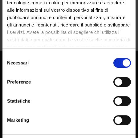
tecnologie come i cookie per memorizzare e accedere
alle informazioni sul vostro dispositivo al fine di
Condividi
pubblicare annunci e contenuti personalizzati, misurare
gli annunci e i contenuti, ricercare il pubblico e sviluppare
i servizi. Avete la possibilità di scegliere chi utilizza i
vostri dati e per quali scopi. Le vostre scelte in materia di
privacy sono applicabili solo su questa proprietà digitale
in cui avete effettuato le vostre scelte. È possibile
Selezione
modificare o revocare il proprio consenso in qualsiasi
Necessari
del
momento dalla Dichiarazione sui cookie o facendo clic
consenso
sull'icona di attivazione della privacy.
Preferenze
Con il tuo consenso, vorremmo anche:
raccogliere informazioni sulla tua posizione
Statistiche
FAQ - Domande frequenti DSE
geografica, con un'approssimazione di qualche
E-learning
metro,
Marketing
Pubblicazioni - IRIS
Identificare il tuo dispositivo, scansionandolo
attivamente alla ricerca di caratteristiche specifiche
Antiplagio - Docenti
(impronte digitali).