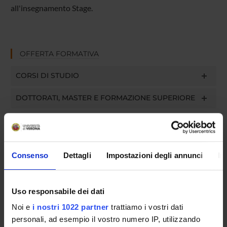
all'insegnamento Stage.
OFFERTA FORMATIVA
CORSI DI STUDIO
DOTTORATI, MASTER E FORMAZIONE SUPERIORE
Contatti
Persone
Luoghi
Consenso
Dettagli
Impostazioni degli annunci
In
Calendario
Uso responsabile dei dati
Noi e
i nostri 1022 partner
trattiamo i vostri dati
personali, ad esempio il vostro numero IP, utilizzando