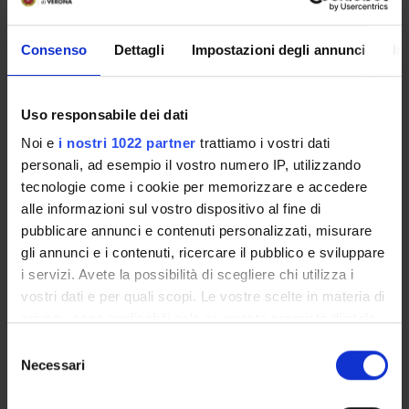
SERVIZI DI SEGRETERIA STUDENTI
Consenso
Dettagli
Impostazioni degli annunci
In
STRUTTURE DEL DIPARTIMENTO
Uso responsabile dei dati
LABORATORI DI RICERCA
Noi e
i nostri 1022 partner
trattiamo i vostri dati
CENTRI DI RICERCA
personali, ad esempio il vostro numero IP, utilizzando
tecnologie come i cookie per memorizzare e accedere
BIBLIOTECHE
alle informazioni sul vostro dispositivo al fine di
pubblicare annunci e contenuti personalizzati, misurare
SPIN OFF E AZIENDE
gli annunci e i contenuti, ricercare il pubblico e sviluppare
i servizi. Avete la possibilità di scegliere chi utilizza i
Contatti
vostri dati e per quali scopi. Le vostre scelte in materia di
Persone
privacy sono applicabili solo su questa proprietà digitale
in cui avete effettuato le vostre scelte. È possibile
Luoghi
Selezione
modificare o revocare il proprio consenso in qualsiasi
Necessari
del
Calendario
momento dalla Dichiarazione sui cookie o facendo clic
consenso
sull'icona di attivazione della privacy.