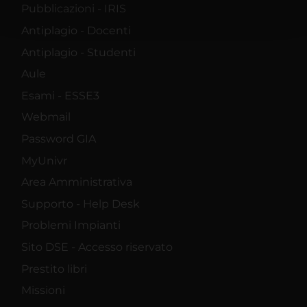
Pubblicazioni - IRIS
pubblicità e social media, i quali potrebbero combinarle
con altre informazioni che hai fornito loro o che hanno
Antiplagio - Docenti
raccolto dal tuo utilizzo dei loro servizi.
Antiplagio - Studenti
Aule
Esami - ESSE3
Webmail
Password GIA
MyUnivr
Area Amministrativa
Supporto - Help Desk
Problemi Impianti
Sito DSE - Accesso riservato
Prestito libri
Missioni