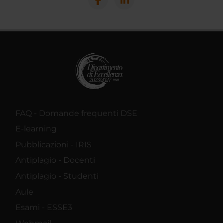
FAQ - Domande frequenti DSE
E-learning
Pubblicazioni - IRIS
Antiplagio - Docenti
Antiplagio - Studenti
Aule
Esami - ESSE3