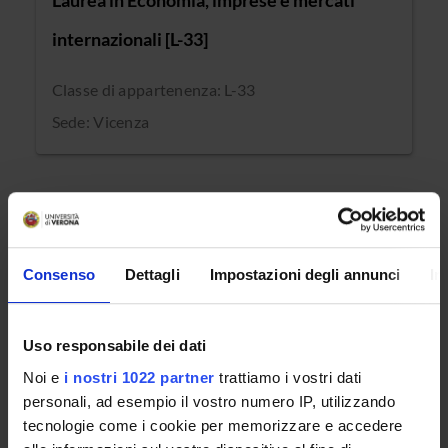
Laurea in Economia, imprese e mercati
internazionali [L-33]
Classe di appartenenza: L-33
Sede: Vicenza
CORSI DISATTIVATI
Consenso
Dettagli
Impostazioni degli annunci
In
I corsi disattivati sono definitivamente cessati e non più
inclusi nell'offerta formativa. Non è prevista alcuna
riattivazione futura, né la possibilità di iscrizione.
Uso responsabile dei dati
Noi e
i nostri 1022 partner
trattiamo i vostri dati
CORSO DISATTIVATO
personali, ad esempio il vostro numero IP, utilizzando
tecnologie come i cookie per memorizzare e accedere
Laurea in Economia e Commercio (Verona)