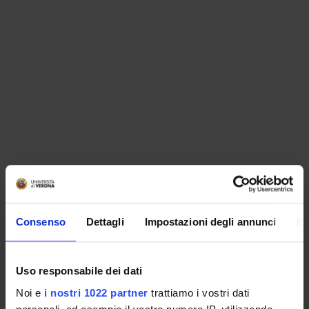
ORGANISATION
Consenso
Dettagli
Impostazioni degli annunci
In
GOVERNANCE
COMMITTEES
Uso responsabile dei dati
Noi e
i nostri 1022 partner
trattiamo i vostri dati
DEPARTMENT ADMINISTRATION OFFICES