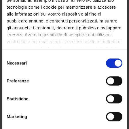
personali, ad esempio il vostro numero IP, utilizzando
STUDENT ADMINISTRATION OFFICES
tecnologie come i cookie per memorizzare e accedere
alle informazioni sul vostro dispositivo al fine di
DEPARTMENT FACILITIES
pubblicare annunci e contenuti personalizzati, misurare
gli annunci e i contenuti, ricercare il pubblico e sviluppare
RESEARCH LABORATORIES
i servizi. Avete la possibilità di scegliere chi utilizza i
vostri dati e per quali scopi. Le vostre scelte in materia di
RESEARCH CENTRES
privacy sono applicabili solo su questa proprietà digitale
in cui avete effettuato le vostre scelte. È possibile
Selezione
LIBRARIES
modificare o revocare il proprio consenso in qualsiasi
Necessari
del
momento dalla Dichiarazione sui cookie o facendo clic
SPIN OFF AND COMPANIES
consenso
sull'icona di attivazione della privacy.
Preferenze
Contacts
Con il tuo consenso, vorremmo anche:
People
raccogliere informazioni sulla tua posizione
Statistiche
Places
geografica, con un'approssimazione di qualche
metro,
Calendar
Marketing
Identificare il tuo dispositivo, scansionandolo
attivamente alla ricerca di caratteristiche specifiche