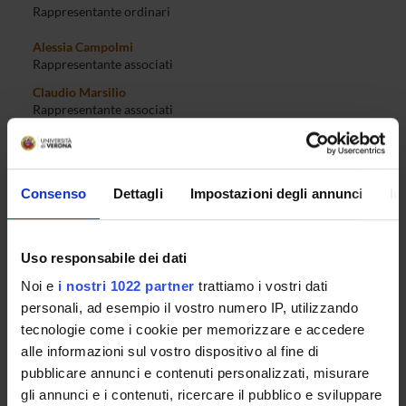
Rappresentante ordinari
Alessia Campolmi
Rappresentante associati
Claudio Marsilio
Rappresentante associati
Lidia Ceriani
Rappresentante ricercatori
Corrado De Vecchi
Consenso
Dettagli
Impostazioni degli annunci
In
Rappresentante ricercatori
Valentina Oppedisano
Rappresentante personale TA
Uso responsabile dei dati
Noi e
i nostri 1022 partner
trattiamo i vostri dati
personali, ad esempio il vostro numero IP, utilizzando
SEDUTE E VERBALI
tecnologie come i cookie per memorizzare e accedere
alle informazioni sul vostro dispositivo al fine di
DOCUMENTI
pubblicare annunci e contenuti personalizzati, misurare
gli annunci e i contenuti, ricercare il pubblico e sviluppare