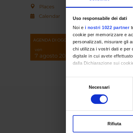
Places
RESEA
Calendar
Uso responsabile dei dati
Econom
Agricu
Noi e
i nostri 1022 partner
t
cookie per memorizzare e acce
AGENDA DI OGGI
personalizzati, misurare gli an
chi utilizza i vostri dati e pe
ven
7 agosto 2026
digitale in cui avete effettua
dalla Dichiarazione sui cookie
Con il tuo consenso, vorrem
Selezione
raccogliere informazi
Necessari
del
Identificare il tuo di
consenso
digitali).
Approfondisci come vengono el
modificare o ritirare il tuo 
Rifiuta
Utilizziamo i cookie per perso