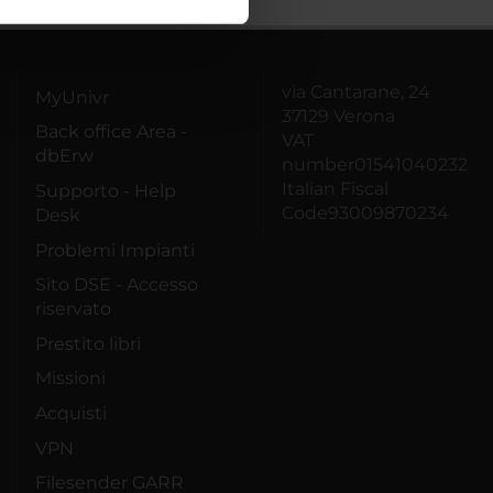
ostri partner che si occupano
azioni che hai fornito loro o
via Cantarane, 24
MyUnivr
37129 Verona
Back office Area -
VAT
dbErw
number01541040232
Italian Fiscal
Supporto - Help
Code93009870234
Desk
Problemi Impianti
Sito DSE - Accesso
riservato
Prestito libri
Missioni
Acquisti
VPN
Filesender GARR