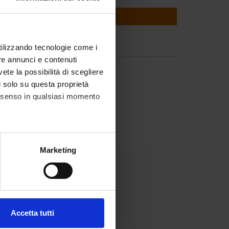
gical Economics
utilizzando tecnologie come i
re annunci e contenuti
vete la possibilità di scegliere
li solo su questa proprietà
consenso in qualsiasi momento
alche metro,
Marketing
e specifiche (impronte
ezione dettagli
. Puoi
Accetta tutti
l media e per analizzare il