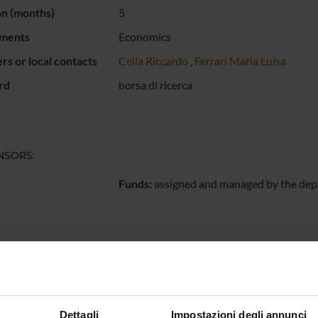
on (months)
5
ments
Economics
s or local contacts
Cella Riccardo
,
Ferrari Maria Luisa
rd
borsa di ricerca
NSORS:
Funds:
assigned and managed by the de
ECT PARTICIPANTS
o Cella
Maria Lu
Dettagli
Impostazioni degli annunci