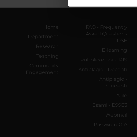
nostro traffico. Condividiamo 
di analisi dei dati web, pubbl
che hanno raccolto dal tuo uti
Home
FAQ - Frequently
Asked Questions
Department
DSE
Research
E-learning
Teaching
Pubblicazioni - IRIS
Community
Antiplagio - Docenti
Engagement
Antiplagio -
Studenti
Aule
Esami - ESSE3
Webmail
Password GIA