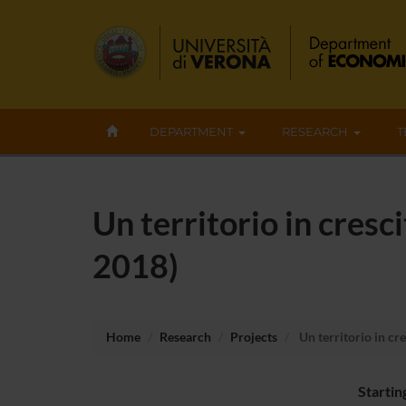
DEPARTMENT
RESEARCH
T
Un territorio in cresc
2018)
Home
Research
Projects
Un territorio in cr
Startin