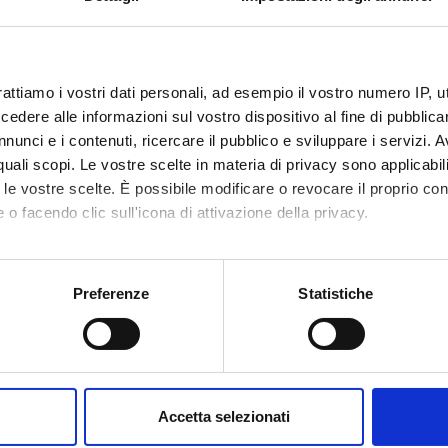
RCH AREAS INVOLVED IN THE PROJECT
ia dell’ambiente, dell’energia e dello sviluppo territoriale
ltural and Natural Resource Economics; Environmental and Ecolo
rattiamo i vostri dati personali, ad esempio il vostro numero IP, 
dere alle informazioni sul vostro dispositivo al fine di pubblica
nunci e i contenuti, ricercare il pubblico e sviluppare i servizi. A
r quali scopi. Le vostre scelte in materia di privacy sono applicabi
to le vostre scelte. È possibile modificare o revocare il proprio 
 o facendo clic sull'icona di attivazione della privacy.
mo anche:
oni sulla tua posizione geografica, con un'approssimazione di qu
Preferenze
Statistiche
spositivo, scansionandolo attivamente alla ricerca di caratteristich
Share
aborati i tuoi dati personali e imposta le tue preferenze nella
s
consenso in qualsiasi momento dalla Dichiarazione sui cookie.
Accetta selezionati
nalizzare contenuti ed annunci, per fornire funzionalità dei socia