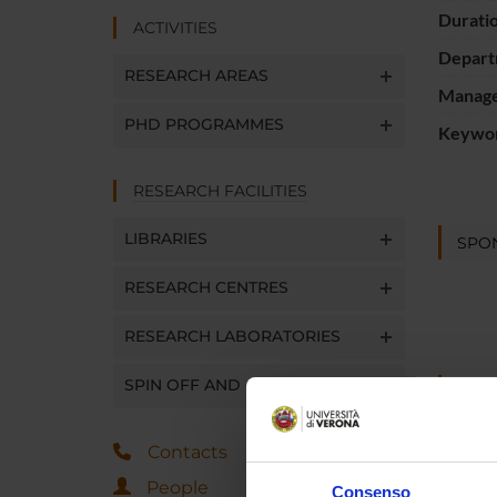
Durati
ACTIVITIES
Depart
RESEARCH AREAS
Manager
PHD PROGRAMMES
Keywo
RESEARCH FACILITIES
LIBRARIES
SPO
RESEARCH CENTRES
RESEARCH LABORATORIES
SPIN OFF AND COMPANIES
PROJ
Riccard
Contacts
People
Consenso