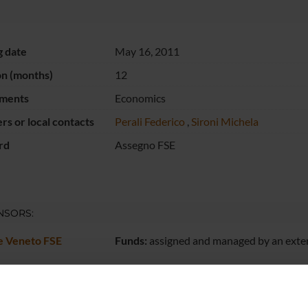
g date
May 16, 2011
on (months)
12
ments
Economics
s or local contacts
Perali Federico
,
Sironi Michela
rd
Assegno FSE
NSORS:
e Veneto FSE
Funds:
assigned and managed by an exte
ECT PARTICIPANTS