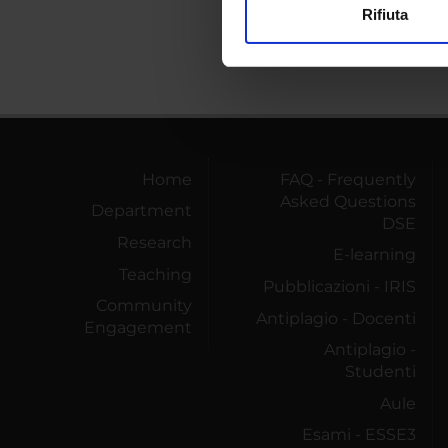
Rifiuta
Utilizziamo i cookie per perso
nostro traffico. Condividiamo 
di analisi dei dati web, pubbl
che hanno raccolto dal tuo uti
Home
FAQ - Frequently
Asked Questions
Department
DSE
Research
E-learning
Teaching
Pubblicazioni - IRIS
Community
Antiplagio - Docenti
Engagement
Antiplagio -
Studenti
Aule
Esami - ESSE3