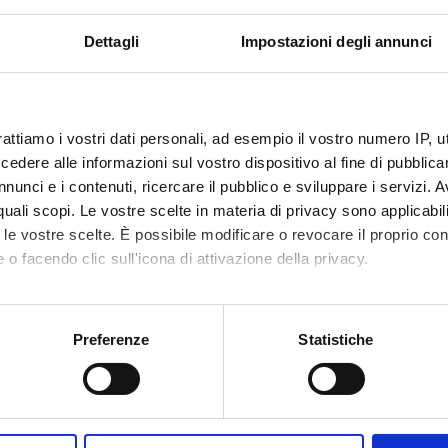
Bonfatti
Michela 
Dettagli
Impostazioni degli annunci
o Perali
Full Professor
rattiamo i vostri dati personali, ad esempio il vostro numero IP, 
dere alle informazioni sul vostro dispositivo al fine di pubblica
RCH AREAS INVOLVED IN THE PROJECT
nunci e i contenuti, ricercare il pubblico e sviluppare i servizi. A
ia dell’ambiente, dell’energia e dello sviluppo territoriale
r quali scopi. Le vostre scelte in materia di privacy sono applicabi
ltural and Natural Resource Economics; Environmental and Ecolo
to le vostre scelte. È possibile modificare o revocare il proprio 
 o facendo clic sull'icona di attivazione della privacy.
mo anche:
oni sulla tua posizione geografica, con un'approssimazione di qu
Preferenze
Statistiche
spositivo, scansionandolo attivamente alla ricerca di caratteristich
aborati i tuoi dati personali e imposta le tue preferenze nella
s
Share
consenso in qualsiasi momento dalla Dichiarazione sui cookie.