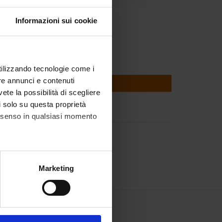
Sironi
Informazioni sui cookie
utilizzando tecnologie come i
re annunci e contenuti
vete la possibilità di scegliere
li solo su questa proprietà
gical Economics
consenso in qualsiasi momento
alche metro,
Marketing
e specifiche (impronte
ezione dettagli
. Puoi