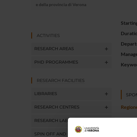
e della provincia di Verona
Startin
Durati
ACTIVITIES
Depart
RESEARCH AREAS
Manager
PHD PROGRAMMES
Keywo
RESEARCH FACILITIES
LIBRARIES
SPO
Region
RESEARCH CENTRES
RESEARCH LABORATORIES
SPIN OFF AND COMPANIES
PROJ