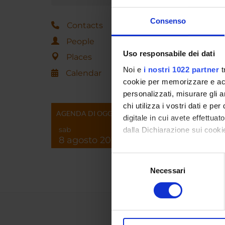
Andrea 
Consenso
Contacts
Federic
People
Uso responsabile dei dati
Places
Noi e
i nostri 1022 partner
t
Calendar
cookie per memorizzare e acce
RESEA
personalizzati, misurare gli an
Econom
chi utilizza i vostri dati e pe
AGENDA DI OGGI
Agricu
digitale in cui avete effettua
sab
dalla Dichiarazione sui cookie
8 agosto 2026
Con il tuo consenso, vorrem
Selezione
raccogliere informazi
Necessari
del
Identificare il tuo di
consenso
digitali).
Approfondisci come vengono el
modificare o ritirare il tuo 