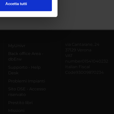
Accetta tutti
l media e per analizzare il
ostri partner che si occupano
azioni che hai fornito loro o
via Cantarane, 24
MyUnivr
37129 Verona
Back office Area -
VAT
dbErw
number01541040232
Italian Fiscal
Supporto - Help
Code93009870234
Desk
Problemi Impianti
Sito DSE - Accesso
riservato
Prestito libri
Missioni