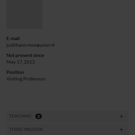
E-mail
judithann
moe
univr
it
Not present since
May 17, 2013
Position
Visiting Professors
TEACHING
0
THIRD MISSION