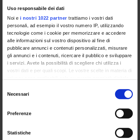
Uso responsabile dei dati
RESEARCH LABORATORIES
Noi e
i nostri 1022 partner
trattiamo i vostri dati
personali, ad esempio il vostro numero IP, utilizzando
RESEARCH CENTRES
tecnologie come i cookie per memorizzare e accedere
alle informazioni sul vostro dispositivo al fine di
LIBRARIES
pubblicare annunci e contenuti personalizzati, misurare
SPIN OFF AND COMPANIES
gli annunci e i contenuti, ricercare il pubblico e sviluppare
i servizi. Avete la possibilità di scegliere chi utilizza i
Contacts
vostri dati e per quali scopi. Le vostre scelte in materia di
privacy sono applicabili solo su questa proprietà digitale
People
in cui avete effettuato le vostre scelte. È possibile
Selezione
Places
modificare o revocare il proprio consenso in qualsiasi
Necessari
del
Calendar
momento dalla Dichiarazione sui cookie o facendo clic
consenso
sull'icona di attivazione della privacy.
Preferenze
Con il tuo consenso, vorremmo anche:
raccogliere informazioni sulla tua posizione
Statistiche
geografica, con un'approssimazione di qualche