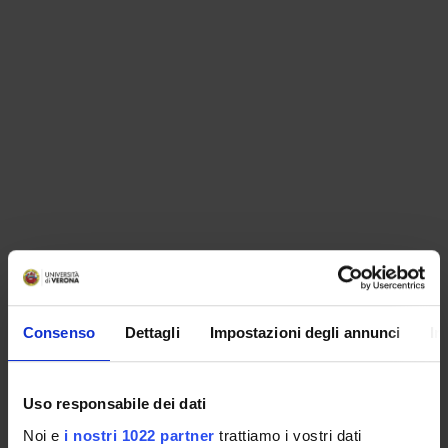
ORGANIZZAZIONE
Consenso
Dettagli
Impostazioni degli annunci
In
GOVERNANCE
COMMISSIONI
Uso responsabile dei dati
UFFICI E STRUTTURE DI SERVIZIO
Noi e
i nostri 1022 partner
trattiamo i vostri dati