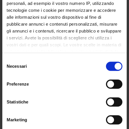
personali, ad esempio il vostro numero IP, utilizzando
SERVIZI DI SEGRETERIA STUDENTI
tecnologie come i cookie per memorizzare e accedere
alle informazioni sul vostro dispositivo al fine di
STRUTTURE DEL DIPARTIMENTO
pubblicare annunci e contenuti personalizzati, misurare
gli annunci e i contenuti, ricercare il pubblico e sviluppare
LABORATORI DI RICERCA
i servizi. Avete la possibilità di scegliere chi utilizza i
vostri dati e per quali scopi. Le vostre scelte in materia di
CENTRI DI RICERCA
privacy sono applicabili solo su questa proprietà digitale
BIBLIOTECHE
in cui avete effettuato le vostre scelte. È possibile
Selezione
modificare o revocare il proprio consenso in qualsiasi
Necessari
del
SPIN OFF E AZIENDE
momento dalla Dichiarazione sui cookie o facendo clic
consenso
sull'icona di attivazione della privacy.
Preferenze
Contatti
Con il tuo consenso, vorremmo anche:
Persone
raccogliere informazioni sulla tua posizione
Statistiche
Luoghi
geografica, con un'approssimazione di qualche
Calendario
metro,
Marketing
Identificare il tuo dispositivo, scansionandolo
attivamente alla ricerca di caratteristiche specifiche